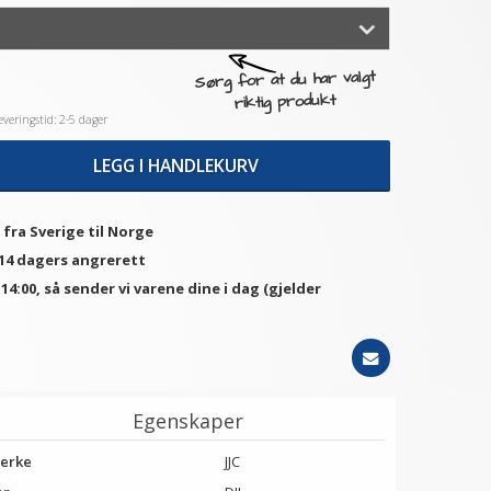
Sørg for at du har valgt
riktig produkt
veringstid: 2-5 dager
LEGG I HANDLEKURV
 fra Sverige til Norge
 14 dagers angrerett
. 14:00, så sender vi varene dine i dag (gjelder
Egenskaper
erke
JJC