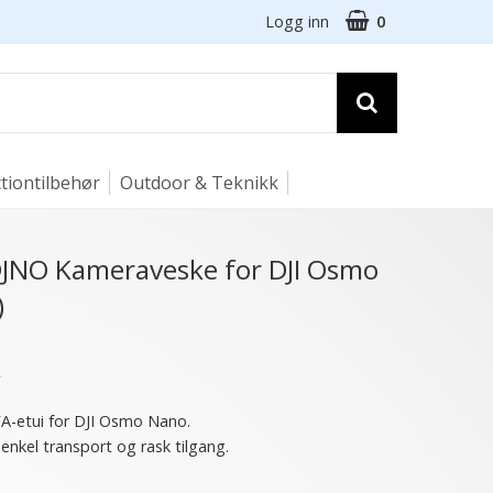
Logg inn
0
tiontilbehør
Outdoor & Teknikk
DJNO Kameraveske for DJI Osmo
)
★
A-etui for DJI Osmo Nano.
 enkel transport og rask tilgang.