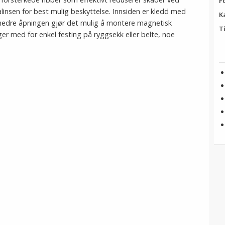
F
linsen for best mulig beskyttelse. Innsiden er kledd med
K
n nedre åpningen gjør det mulig å montere magnetisk
T
ger med for enkel festing på ryggsekk eller belte, noe