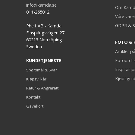
info@kamda.se
Om Kamd
011-265012
Våre vare
GDPR & S
Phelt AB - Kamda
Finspångsvägen 27
60213 Norrköping
FOTO & 
Sweden
Artikler 
KUNDETJENESTE
Fotoordli
Inspirasj
Spørsmål & Svar
Kjøpsguid
Kjøpsvilkår
Retur & Angrerett
Kontakt
Gavekort