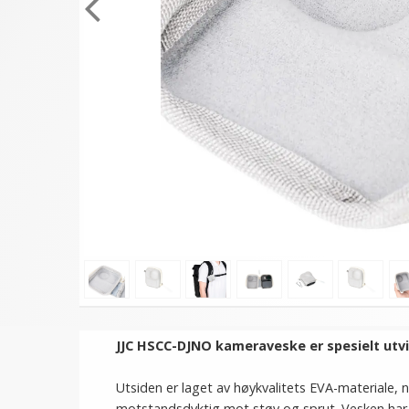
JJC HSCC-DJNO kameraveske er spesielt utv
Utsiden er laget av høykvalitets EVA-materiale, 
motstandsdyktig mot støv og sprut. Vesken har 