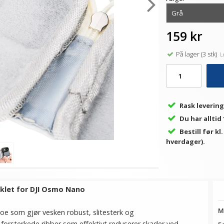
159 kr
På lager (3 stk)
Le
Rask levering
Du har alltid
Bestill før kl
hverdager).
iklet for DJI Osmo Nano
M
noe som gjør vesken robust, slitesterk og
forsterkede ribber som effektivt reduserer skader ved