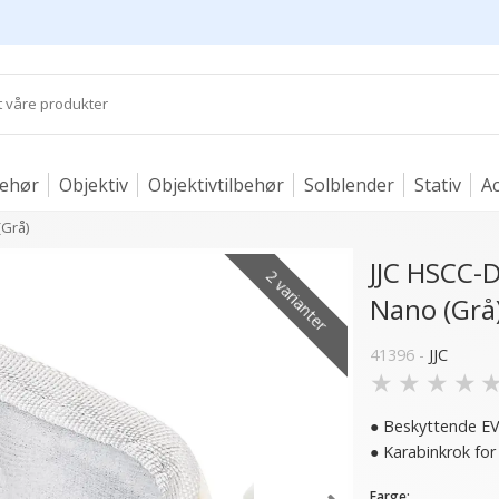
behør
Objektiv
Objektivtilbehør
Solblender
Stativ
Ac
(Grå)
JJC HSCC-
2 varianter
Nano (Grå
41396 -
JJC
★
★
★
★
● Beskyttende EV
● Karabinkrok for
Farge: