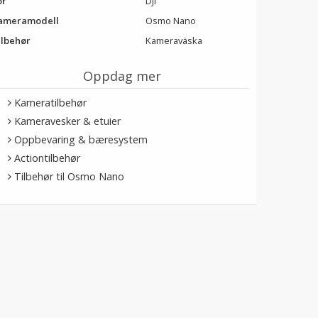
or
DJI
ameramodell
Osmo Nano
ilbehør
Kameraväska
Oppdag mer
Kameratilbehør
Kameravesker & etuier
Oppbevaring & bæresystem
Actiontilbehør
Tilbehør til Osmo Nano