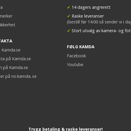
a
✔
14 dagers angrerett
merker
✔
Raske leveranser
(bestill før 14:00 så sender vi i d
ikkerhet
✔
Stort utvalg av kamera- og fot
FAKTA
FØLG KAMDA
på Kamda.se
Facebook
sta på Kamda.se
Youtube
on på Kamda.se
er på no.kamda..se
Trygg betaling & raske leveranser!