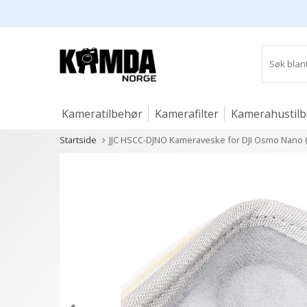
Kameratilbehør
Kamerafilter
Kamerahustil
Startside
JJC HSCC-DJNO Kameraveske for DJI Osmo Nano 
Studio og lys