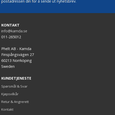
postadressen din for å sende ut nyhetsbrev.
KONTAKT
info@kamda.se
011-265012
Phelt AB - Kamda
Finspångsvägen 27
60213 Norrköping
Sweden
KUNDETJENESTE
Spørsmål & Svar
Kjøpsvilkår
Retur & Angrerett
Kontakt