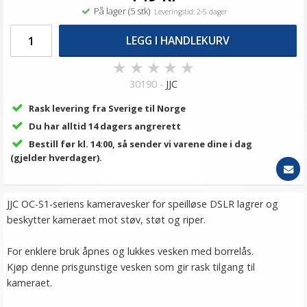
På lager (5 stk)
Leveringstid: 2-5 dager
LEGG I HANDLEKURV
★
★
★
★
★
30190 -
JJC
Rask levering fra Sverige til Norge
Du har alltid 14 dagers angrerett
Bestill før kl. 14:00, så sender vi varene dine i dag
(gjelder hverdager).
JJC OC-S1-seriens kameravesker for speilløse DSLR lagrer og
beskytter kameraet mot støv, støt og riper.
For enklere bruk åpnes og lukkes vesken med borrelås.
Kjøp denne prisgunstige vesken som gir rask tilgang til
kameraet.