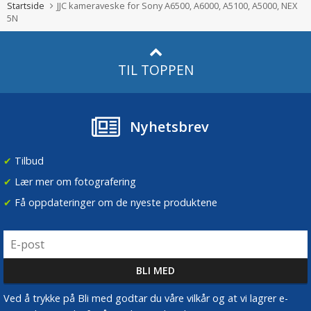
Startside
JJC kameraveske for Sony A6500, A6000, A5100, A5000, NEX
5N
TIL TOPPEN
Nyhetsbrev
✔
Tilbud
✔
Lær mer om fotografering
✔
Få oppdateringer om de nyeste produktene
Ved å trykke på Bli med godtar du våre vilkår og at vi lagrer e-