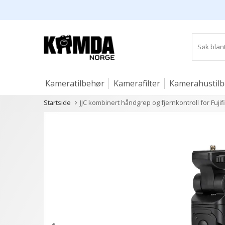
Kameratilbehør
Kamerafilter
Kamerahustil
Startside
JJC kombinert håndgrep og fjernkontroll for Fujif
Studio og lys