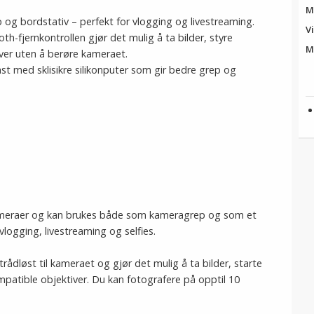
M
g bordstativ – perfekt for vlogging og livestreaming.
Vi
h-fjernkontrollen gjør det mulig å ta bilder, styre
M
er uten å berøre kameraet.
t med sklisikre silikonputer som gir bedre grep og
X-kameraer og kan brukes både som kameragrep og som et
 vlogging, livestreaming og selfies.
rådløst til kameraet og gjør det mulig å ta bilder, starte
atible objektiver. Du kan fotografere på opptil 10