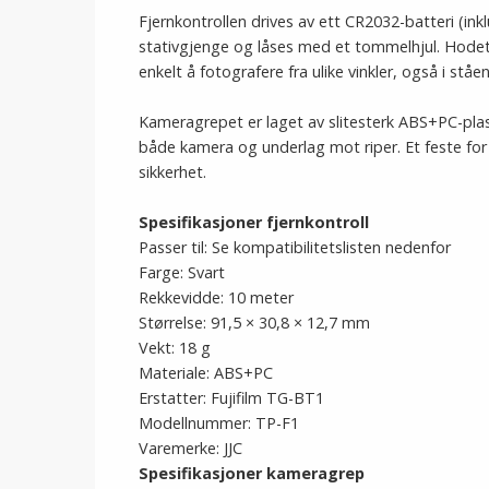
Fjernkontrollen drives av ett CR2032-batteri (i
stativgjenge og låses med et tommelhjul. Hodet
enkelt å fotografere fra ulike vinkler, også i stå
Kameragrepet er laget av slitesterk ABS+PC-plast.
både kamera og underlag mot riper. Et feste for
sikkerhet.
Spesifikasjoner fjernkontroll
Passer til: Se kompatibilitetslisten nedenfor
Farge: Svart
Rekkevidde: 10 meter
Størrelse: 91,5 × 30,8 × 12,7 mm
Vekt: 18 g
Materiale: ABS+PC
Erstatter: Fujifilm TG-BT1
Modellnummer: TP-F1
Varemerke: JJC
Spesifikasjoner kameragrep