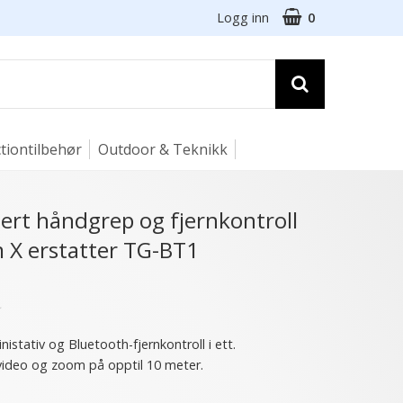
Logg inn
0
tiontilbehør
Outdoor & Teknikk
ert håndgrep og fjernkontroll
lm X erstatter TG-BT1
★
istativ og Bluetooth-fjernkontroll i ett.
 video og zoom på opptil 10 meter.