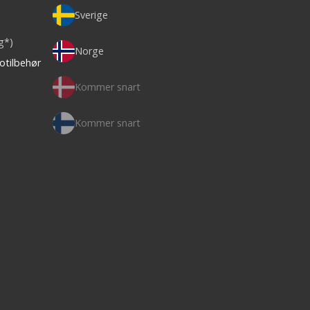
Sverige
ag*)
Norge
otilbehør
Kommer snart
Kommer snart