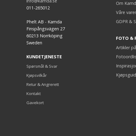
info@kamda.se
Om Kamd
011-265012
Våre vare
GDPR & S
Phelt AB - Kamda
Finspångsvägen 27
60213 Norrköping
FOTO & 
Sweden
Artikler 
KUNDETJENESTE
Fotoordli
Inspirasj
Spørsmål & Svar
Kjøpsguid
Kjøpsvilkår
Retur & Angrerett
Kontakt
Gavekort