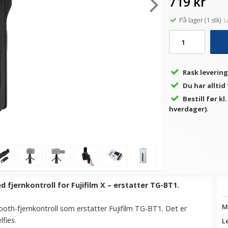
719 kr
På lager (1 stk)
Le
Rask levering
Du har alltid
Bestill før kl
hverdager).
fjernkontroll for Fujifilm X – erstatter TG-BT1.
M
th-fjernkontroll som erstatter Fujifilm TG-BT1. Det er
lfies.
L