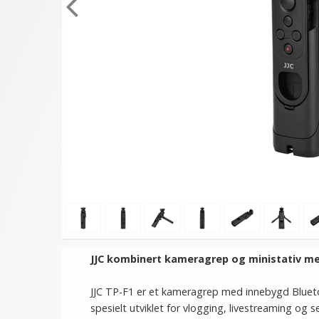
JJC kombinert kameragrep og ministativ med 
JJC TP-F1 er et kameragrep med innebygd Bluetoo
spesielt utviklet for vlogging, livestreaming og se