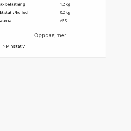
ax belastning
1.2 kg
kt stativ/kulled
0.2 kg
aterial
ABS
Oppdag mer
Ministativ