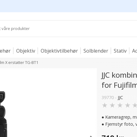
behør
Objektiv
Objektivtilbehør
Solblender
Stativ
Ac
ilm X erstatter TG-BT1
JJC kombin
for Fujifi
39770 -
JJC
★
★
★
★
● Kameragrep, min
● Fjernstyr foto,