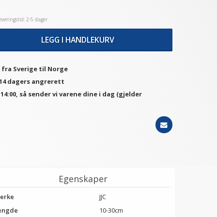
veringstid: 2-5 dager
LEGG I HANDLEKURV
 fra Sverige til Norge
 14 dagers angrerett
. 14:00, så sender vi varene dine i dag (gjelder
Egenskaper
erke
JJC
engde
10-30cm