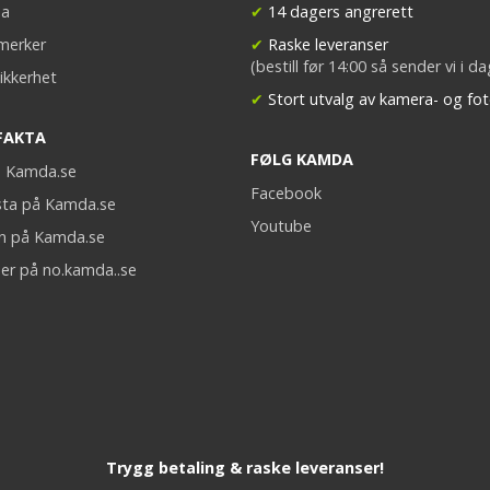
a
✔
14 dagers angrerett
merker
✔
Raske leveranser
(bestill før 14:00 så sender vi i d
ikkerhet
✔
Stort utvalg av kamera- og fot
FAKTA
FØLG KAMDA
på Kamda.se
Facebook
sta på Kamda.se
Youtube
on på Kamda.se
er på no.kamda..se
Trygg betaling & raske leveranser!