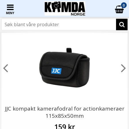
0
MENY
JJC kompakt kamerafodral for actionkameraer
115x85x50mm
159 kr