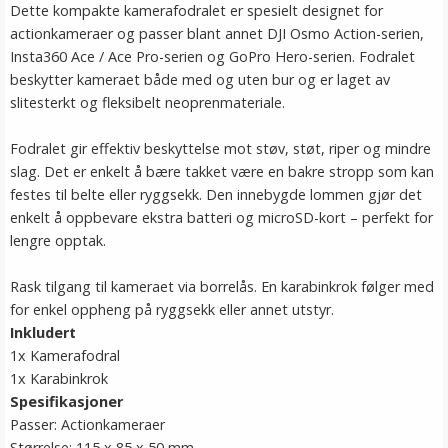
Dette kompakte kamerafodralet er spesielt designet for
actionkameraer og passer blant annet DJI Osmo Action-serien,
Insta360 Ace / Ace Pro-serien og GoPro Hero-serien. Fodralet
beskytter kameraet både med og uten bur og er laget av
slitesterkt og fleksibelt neoprenmateriale.
Fodralet gir effektiv beskyttelse mot støv, støt, riper og mindre
slag. Det er enkelt å bære takket være en bakre stropp som kan
festes til belte eller ryggsekk. Den innebygde lommen gjør det
enkelt å oppbevare ekstra batteri og microSD-kort – perfekt for
lengre opptak.
Rask tilgang til kameraet via borrelås. En karabinkrok følger med
for enkel oppheng på ryggsekk eller annet utstyr.
Inkludert
1x Kamerafodral
1x Karabinkrok
Spesifikasjoner
Passer: Actionkameraer
Størrelse: 115 x 85 x 50 mm