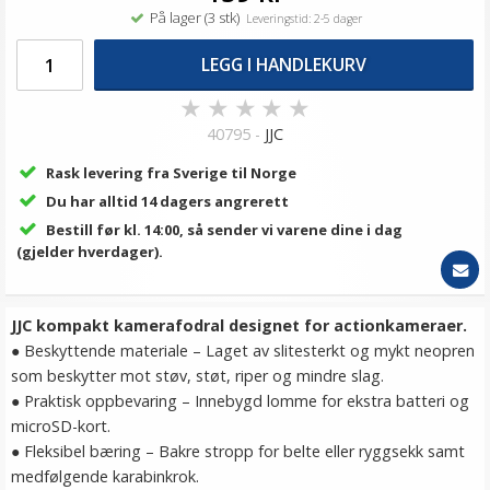
På lager (3 stk)
Leveringstid: 2-5 dager
LEGG I HANDLEKURV
★
★
★
★
★
40795 -
JJC
Rask levering fra Sverige til Norge
Du har alltid 14 dagers angrerett
Bestill før kl. 14:00, så sender vi varene dine i dag
(gjelder hverdager).
JJC kompakt kamerafodral designet for actionkameraer.
● Beskyttende materiale – Laget av slitesterkt og mykt neopren
som beskytter mot støv, støt, riper og mindre slag.
● Praktisk oppbevaring – Innebygd lomme for ekstra batteri og
microSD-kort.
● Fleksibel bæring – Bakre stropp for belte eller ryggsekk samt
medfølgende karabinkrok.