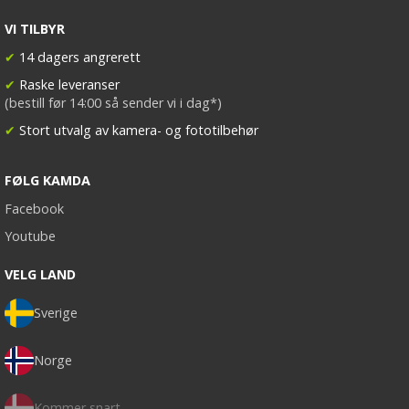
VI TILBYR
✔
14 dagers angrerett
✔
Raske leveranser
(bestill før 14:00 så sender vi i dag*)
✔
Stort utvalg av kamera- og fototilbehør
FØLG KAMDA
Facebook
Youtube
VELG LAND
Sverige
Norge
Kommer snart