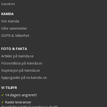
Gavekort
KAMDA
Om Kamda
Våre varemerker
GDPR & Sikkerhet
FOTO & FAKTA
Artikler på Kamda.se
Fotoordlista på Kamda.se
Inspirasjon på Kamda.se
Kjøpsguider på no.kamda..se
VI TILBYR
✔
14 dagers angrerett
✔
Raske leveranser
(bestill før 14:00 så sender vi i dag*)