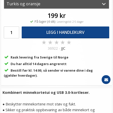
199 kr
På lager (4 stk)
Leveringstid: 2-5 dager
LEGG I HANDLEKURV
★
★
★
★
★
36922 -
JJC
Rask levering fra Sverige til Norge
Du har alltid 14 dagers angrerett
Bestill før kl. 14:00, så sender vi varene dine i dag
(gjelder hverdager).
Kombinert minnekortetui og USB 3.0-kortleser.
● Beskytter minnekortene mot støv og fukt.
● Sikker og praktisk oppbevaring av både minnekort og