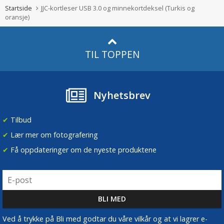
Startside
JJC-kortleser USB 3.0 og minnekortdeksel (Turkis og
oransje)
TIL TOPPEN
Nyhetsbrev
✔
Tilbud
✔
Lær mer om fotografering
✔
Få oppdateringer om de nyeste produktene
Ved å trykke på Bli med godtar du våre vilkår og at vi lagrer e-