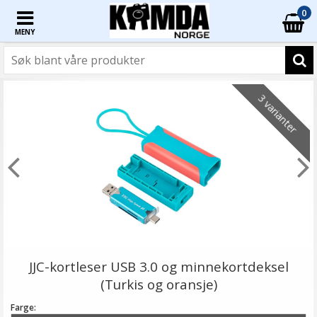
0
MENY
3 varianter
JJC-kortleser USB 3.0 og minnekortdeksel
(Turkis og oransje)
Farge: