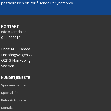
postadressen din for å sende ut nyhetsbrev.
KONTAKT
info@kamda.se
011-265012
Phelt AB - Kamda
Finspångsvägen 27
60213 Norrköping
Sweden
KUNDETJENESTE
Spørsmål & Svar
Kjøpsvilkår
Retur & Angrerett
Kontakt