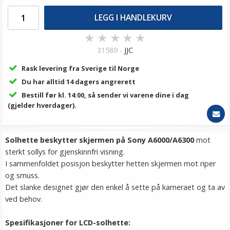
LEGG I HANDLEKURV
★
★
★
★
★
31589 -
JJC
Rask levering fra Sverige til Norge
Du har alltid 14 dagers angrerett
Bestill før kl. 14:00, så sender vi varene dine i dag
(gjelder hverdager).
Solhette beskytter skjermen på Sony A6000/A6300
mot
sterkt sollys for gjenskinnfri visning.
I sammenfoldet posisjon beskytter hetten skjermen mot riper
og smuss.
Det slanke designet gjør den enkel å sette på kameraet og ta av
ved behov.
Spesifikasjoner for LCD-solhette: