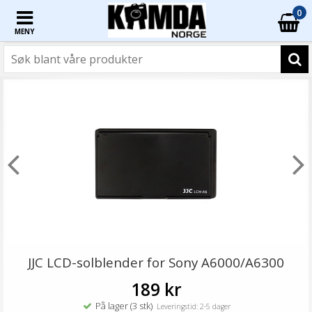
0
MENY
JJC LCD-solblender for Sony A6000/A6300
189 kr
På lager (3 stk)
Leveringstid: 2-5 dager