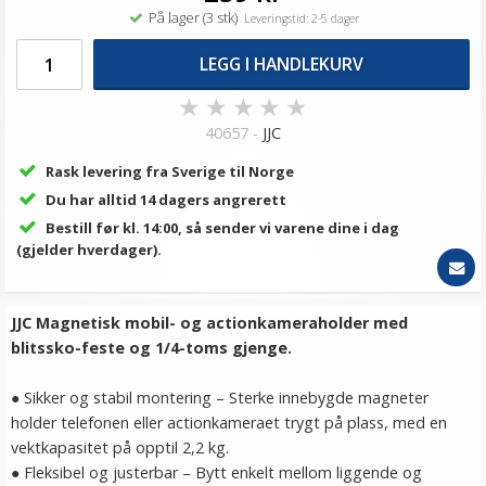
På lager (3 stk)
Leveringstid: 2-5 dager
LEGG I HANDLEKURV
★
★
★
★
★
40657 -
JJC
Rask levering fra Sverige til Norge
Du har alltid 14 dagers angrerett
Bestill før kl. 14:00, så sender vi varene dine i dag
(gjelder hverdager).
JJC Magnetisk mobil- og actionkameraholder med
blitssko-feste og 1/4-toms gjenge.
● Sikker og stabil montering – Sterke innebygde magneter
holder telefonen eller actionkameraet trygt på plass, med en
vektkapasitet på opptil 2,2 kg.
● Fleksibel og justerbar – Bytt enkelt mellom liggende og