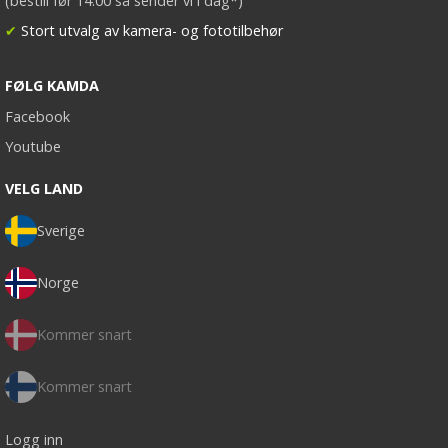
(bestill før 14:00 så sender vi i dag*)
✔
Stort utvalg av kamera- og fototilbehør
FØLG KAMDA
Facebook
Youtube
VELG LAND
Sverige
Norge
Kommer snart
Kommer snart
Logg inn