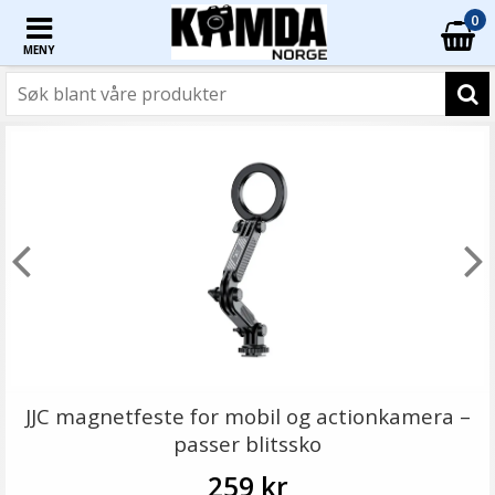
0
MENY
JJC magnetfeste for mobil og actionkamera –
passer blitssko
259 kr