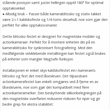
stående posisjon samt juster hellingen opptil 180° for optimal
opptaksvinkel.
● Allsidig bruk – Passer både kamerablitssko og stativ takket
være 2-i-1 kaldskofeste og 1/4-toms skruehull, noe som gjør den
perfekt for ulike opptaksscenarier.
Dette blitssko-festet er designet for magnetiske mobiler og
actionkameraer. Perfekt for å montere enheten din på en
kamerablitssko for synkronisert fotografering. Med den
medfølgende selvklebende metallringen kan festet også brukes
på enheter som mangler MagSafe-funksjon.
Installasjonen er enkel: skyv kaldskofestet inn i kameraets
blitssko og fest det med låseskruen. Det tilpassbare
actionkamerafestet kan enkelt omgjøres ved å fjerne en av
låseskruene, noe som gjør det kompatibelt med flere
actionkameramerker. Den beskyttende silikonbelegningen på
den magnetiske overflaten reduserer risikoen for riper og gir
bedre grep for ekstra stabilitet.