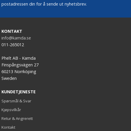
postadressen din for å sende ut nyhetsbrev.
KONTAKT
info@kamda.se
011-265012
Phelt AB - Kamda
Finspångsvägen 27
60213 Norrköping
Sweden
KUNDETJENESTE
Spørsmål & Svar
Kjøpsvilkår
Retur & Angrerett
Kontakt