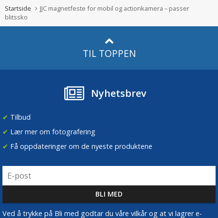
Startside
JJC magnetfeste for mobil og actionkamera – passer
blitssko
TIL TOPPEN
Nyhetsbrev
✔
Tilbud
✔
Lær mer om fotografering
✔
Få oppdateringer om de nyeste produktene
Ved å trykke på Bli med godtar du våre vilkår og at vi lagrer e-