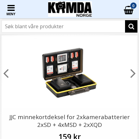
0
MENY
JJC minnekortdeksel for 2xkamerabatterier
2xSD + 4xMSD + 2xXQD
159 kr