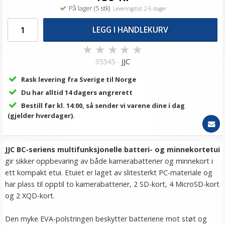
På lager (5 stk)
Leveringstid: 2-5 dager
LEGG I HANDLEKURV
★
★
★
★
★
35545 -
JJC
Rask levering fra Sverige til Norge
Du har alltid 14 dagers angrerett
Bestill før kl. 14:00, så sender vi varene dine i dag
(gjelder hverdager).
JJC BC-seriens multifunksjonelle batteri- og minnekortetui
gir sikker oppbevaring av både kamerabatterier og minnekort i
ett kompakt etui. Etuiet er laget av slitesterkt PC-materiale og
har plass til opptil to kamerabatterier, 2 SD-kort, 4 MicroSD-kort
og 2 XQD-kort.
Den myke EVA-polstringen beskytter batteriene mot støt og