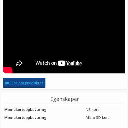
Tips om produktet
Egenskaper
Minnekortoppbevaring
NS-kort
Minnekortoppbevaring
Micro SD-kort