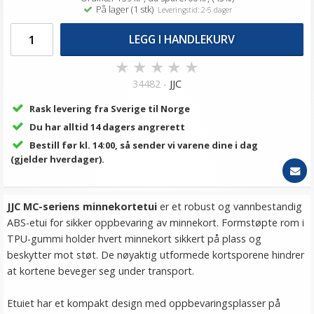
På lager (1 stk)
Leveringstid: 2-5 dager
LEGG I HANDLEKURV
★
★
★
★
★
34482 -
JJC
Rask levering fra Sverige til Norge
Du har alltid 14 dagers angrerett
Bestill før kl. 14:00, så sender vi varene dine i dag
(gjelder hverdager).
JJC MC-seriens minnekortetui
er et robust og vannbestandig
ABS-etui for sikker oppbevaring av minnekort. Formstøpte rom i
TPU-gummi holder hvert minnekort sikkert på plass og
beskytter mot støt. De nøyaktig utformede kortsporene hindrer
at kortene beveger seg under transport.
Etuiet har et kompakt design med oppbevaringsplasser på