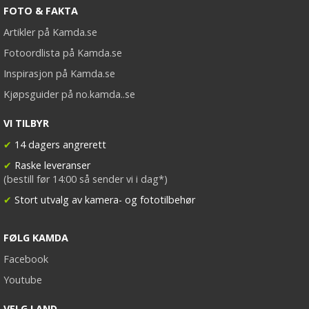
FOTO & FAKTA
Artikler på Kamda.se
Fotoordlista på Kamda.se
Inspirasjon på Kamda.se
Kjøpsguider på no.kamda..se
VI TILBYR
✔
14 dagers angrerett
✔
Raske leveranser
(bestill før 14:00 så sender vi i dag*)
✔
Stort utvalg av kamera- og fototilbehør
FØLG KAMDA
Facebook
Youtube
VELG LAND