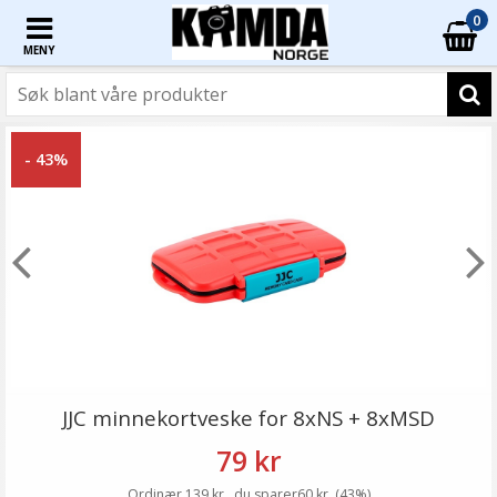
0
MENY
- 43%
JJC minnekortveske for 8xNS + 8xMSD
79 kr
Ordinær 139 kr , du sparer60 kr, (43%)