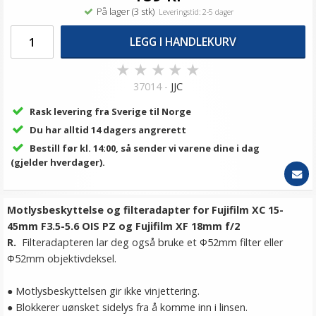
På lager (3 stk)
Leveringstid: 2-5 dager
LEGG I HANDLEKURV
★
★
★
★
★
37014 -
JJC
Rask levering fra Sverige til Norge
Du har alltid 14 dagers angrerett
Bestill før kl. 14:00, så sender vi varene dine i dag
(gjelder hverdager).
Motlysbeskyttelse og filteradapter for Fujifilm XC 15-
45mm F3.5-5.6 OIS PZ og Fujifilm XF 18mm f/2
R.
Filteradapteren lar deg også bruke et Ф52mm filter eller
Ф52mm objektivdeksel.
● Motlysbeskyttelsen gir ikke vinjettering.
● Blokkerer uønsket sidelys fra å komme inn i linsen.