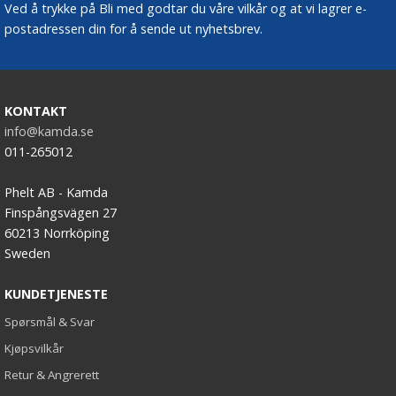
Ved å trykke på Bli med godtar du våre vilkår og at vi lagrer e-
postadressen din for å sende ut nyhetsbrev.
KONTAKT
info@kamda.se
011-265012
Phelt AB - Kamda
Finspångsvägen 27
60213 Norrköping
Sweden
KUNDETJENESTE
Spørsmål & Svar
Kjøpsvilkår
Retur & Angrerett