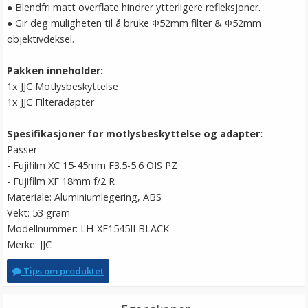
● Blendfri matt overflate hindrer ytterligere refleksjoner.
● Gir deg muligheten til å bruke Ф52mm filter & Ф52mm
objektivdeksel.
Pakken inneholder:
1x JJC Motlysbeskyttelse
1x JJC Filteradapter
Spesifikasjoner for motlysbeskyttelse og adapter:
Passer
- Fujifilm XC 15-45mm F3.5-5.6 OIS PZ
- Fujifilm XF 18mm f/2 R
Materiale: Aluminiumlegering, ABS
Vekt: 53 gram
Modellnummer: LH-XF1545II BLACK
Merke: JJC
Tips om produktet