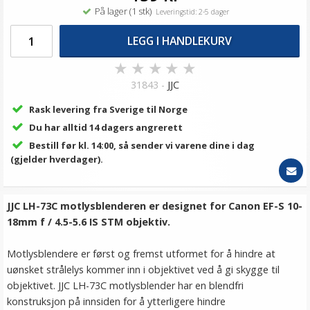
På lager (1 stk)
Leveringstid: 2-5 dager
LEGG I HANDLEKURV
★
★
★
★
★
31843 -
JJC
Rask levering fra Sverige til Norge
Du har alltid 14 dagers angrerett
Bestill før kl. 14:00, så sender vi varene dine i dag
(gjelder hverdager).
JJC LH-73C
motlysblenderen er designet for Canon EF-S 10-
18mm f / 4.5-5.6 IS STM objektiv.
Motlysblendere er først og fremst utformet for å hindre at
uønsket strålelys kommer inn i objektivet ved å gi skygge til
objektivet. JJC LH-73C motlysblender har en blendfri
konstruksjon på innsiden for å ytterligere hindre