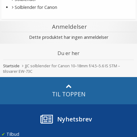
Solblender for Canon
Anmeldelser
Dette produktet har ingen anmeldelser
Du er her
Startside
JJC solblender for Canon 10–18mm f/4.5–5.6 IS STM –
tilsvarer EW-73C
TIL TOPPEN
Nyhetsbrev
✔
Tilbud