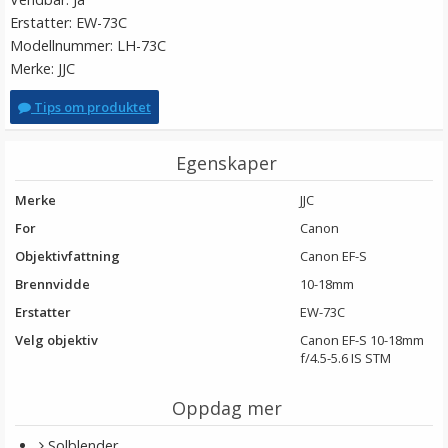
Erstatter: EW-73C
Modellnummer: LH-73C
Merke: JJC
Tips om produktet
Egenskaper
Merke
JJC
For
Canon
Objektivfattning
Canon EF-S
Brennvidde
10-18mm
Erstatter
EW-73C
Velg objektiv
Canon EF-S 10-18mm
f/4.5-5.6 IS STM
Oppdag mer
Solblender