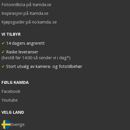
Fotoordlista på Kamda.se
Inspirasjon på Kamda.se
Kjøpsguider på no.kamda..se
VI TILBYR
✔
14 dagers angrerett
✔
Raske leveranser
(bestill før 14:00 så sender vi i dag*)
✔
Stort utvalg av kamera- og fototilbehør
FØLG KAMDA
Facebook
Youtube
VELG LAND
Sverige