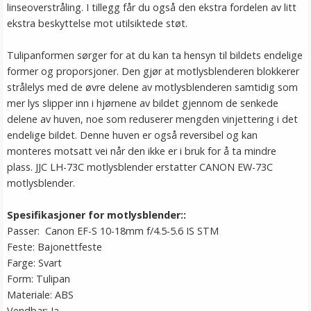
linseoverstråling. I tillegg får du også den ekstra fordelen av litt
ekstra beskyttelse mot utilsiktede støt.
Tulipanformen sørger for at du kan ta hensyn til bildets endelige
former og proporsjoner. Den gjør at motlysblenderen blokkerer
strålelys med de øvre delene av motlysblenderen samtidig som
mer lys slipper inn i hjørnene av bildet gjennom de senkede
delene av huven, noe som reduserer mengden vinjettering i det
endelige bildet. Denne huven er også reversibel og kan
monteres motsatt vei når den ikke er i bruk for å ta mindre
plass. JJC LH-73C motlysblender erstatter CANON EW-73C
motlysblender.
Spesifikasjoner for motlysblender::
Passer: Canon EF-S 10-18mm f/4.5-5.6 IS STM
Feste: Bajonettfeste
Farge: Svart
Form: Tulipan
Materiale: ABS
Vendbar: Ja