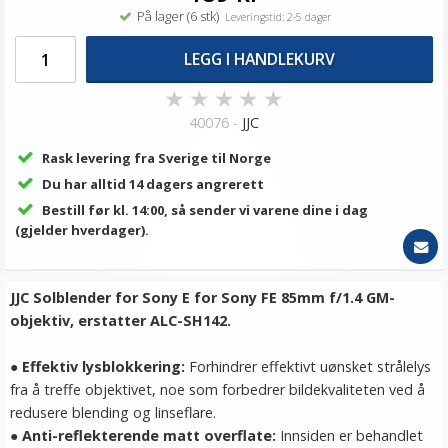
På lager (6 stk)
Leveringstid: 2-5 dager
LEGG I HANDLEKURV
★
★
★
★
★
40076 -
JJC
Rask levering fra Sverige til Norge
Du har alltid 14 dagers angrerett
Bestill før kl. 14:00, så sender vi varene dine i dag
(gjelder hverdager).
JJC Solblender for Sony E for Sony FE 85mm f/1.4 GM-
objektiv, erstatter ALC-SH142.
●
Effektiv lysblokkering:
Forhindrer effektivt uønsket strålelys
fra å treffe objektivet, noe som forbedrer bildekvaliteten ved å
redusere blending og linseflare.
●
Anti-reflekterende matt overflate:
Innsiden er behandlet