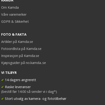
KAMDA
Om Kamda
Våre varemerker
GDPR & Sikkerhet
FOTO & FAKTA
Artikler på Kamda.se
Fotoordlista på Kamda.se
Inspirasjon på Kamda.se
Kjøpsguider på no.kamda..se
VI TILBYR
✔
14 dagers angrerett
✔
Raske leveranser
(bestill før 14:00 så sender vi i dag*)
✔
Stort utvalg av kamera- og fototilbehør