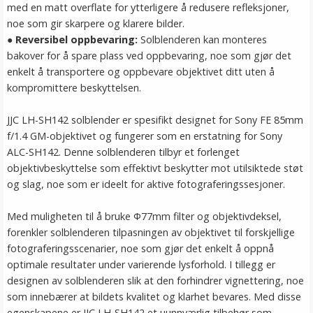
med en matt overflate for ytterligere å redusere refleksjoner,
noe som gir skarpere og klarere bilder.
●
Reversibel oppbevaring:
Solblenderen kan monteres
bakover for å spare plass ved oppbevaring, noe som gjør det
enkelt å transportere og oppbevare objektivet ditt uten å
kompromittere beskyttelsen.
JJC LH-SH142 solblender er spesifikt designet for Sony FE 85mm
f/1.4 GM-objektivet og fungerer som en erstatning for Sony
ALC-SH142. Denne solblenderen tilbyr et forlenget
objektivbeskyttelse som effektivt beskytter mot utilsiktede støt
og slag, noe som er ideelt for aktive fotograferingssesjoner.
Med muligheten til å bruke Ф77mm filter og objektivdeksel,
forenkler solblenderen tilpasningen av objektivet til forskjellige
fotograferingsscenarier, noe som gjør det enkelt å oppnå
optimale resultater under varierende lysforhold. I tillegg er
designen av solblenderen slik at den forhindrer vignettering, noe
som innebærer at bildets kvalitet og klarhet bevares. Med disse
egenskapene er JJC LH-SH142 et uunnværlig tilbehør som