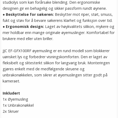
studiolys som kan forårsake blending. Den ergonomiske
designen gir en behagelig og sikker passform rundt øynene.
●
Beskyttelse for søkeren:
Beskytter mot riper, støt, smuss,
fukt og støv for å bevare søkerens klarhet og funksjon over tid.
●
Ergonomisk design:
Laget av høykvalitets silikon, mykere og
mer holdbar enn mange originale øyemuslinger. Komfortabel for
brukere med eller uten briller.
JJC EF-GFX100RF øyemusling er en rund modell som blokkerer
uønsket lys og forbedrer visningskomforten. Den er laget av
fleksibelt og slitesterkt silikon for langvarig bruk. Monteringen
gjøres enkelt med de medfølgende skruene og
unbrakonøkkelen, som sikrer at øyemuslingen sitter godt på
kameraet.
Inkludert
1x Øyemusling
1x Unbrakonøkkel
2x Skruer