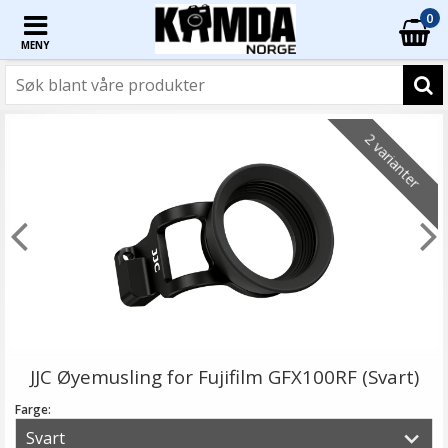
0
MENY
2 varianter
JJC Øyemusling for Fujifilm GFX100RF (Svart)
Farge: