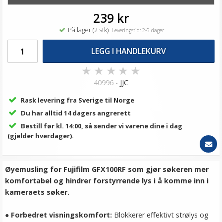
239 kr
På lager (2 stk)
Leveringstid: 2-5 dager
LEGG I HANDLEKURV
★
★
★
★
★
40996 -
JJC
Rask levering fra Sverige til Norge
Du har alltid 14 dagers angrerett
Bestill før kl. 14:00, så sender vi varene dine i dag
(gjelder hverdager).
Øyemusling for Fujifilm GFX100RF som gjør søkeren mer
komfortabel og hindrer forstyrrende lys i å komme inn i
kameraets søker.
●
Forbedret visningskomfort:
Blokkerer effektivt strølys og