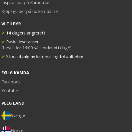
Inspirasjon på Kamda.se
Kjøpsguider på no.kamda..se
VI TILBYR
✔
14 dagers angrerett
✔
Raske leveranser
(bestill før 14:00 så sender vi i dag*)
✔
Stort utvalg av kamera- og fototilbehør
FØLG KAMDA
Facebook
Youtube
VELG LAND
Sverige
Norge