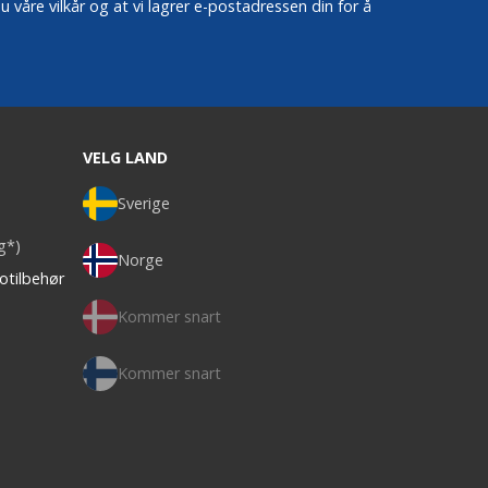
 våre vilkår og at vi lagrer e-postadressen din for å
VELG LAND
Sverige
ag*)
Norge
otilbehør
Kommer snart
Kommer snart