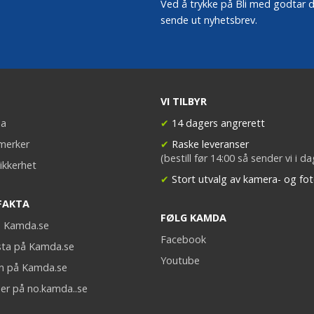
Ved å trykke på Bli med godtar du
sende ut nyhetsbrev.
VI TILBYR
a
✔
14 dagers angrerett
merker
✔
Raske leveranser
(bestill før 14:00 så sender vi i d
ikkerhet
✔
Stort utvalg av kamera- og fot
FAKTA
FØLG KAMDA
på Kamda.se
Facebook
sta på Kamda.se
Youtube
on på Kamda.se
er på no.kamda..se