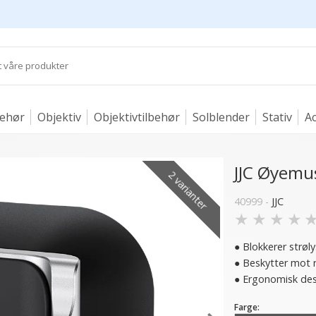
behør
Objektiv
Objektivtilbehør
Solblender
Stativ
Ac
JJC Øyemusl
2 varianter
40999 -
JJC
★
★
★
★
● Blokkerer strøl
● Beskytter mot r
● Ergonomisk desi
Farge: