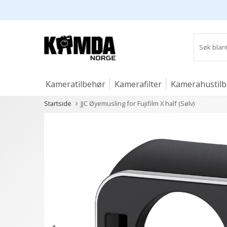
Kameratilbehør
Kamerafilter
Kamerahustil
Startside
JJC Øyemusling for Fujifilm X half (Sølv)
Studio og lys