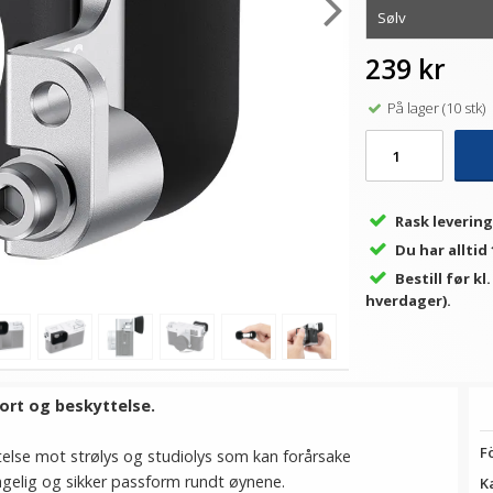
239 kr
På lager (10 stk)
L
Rask levering
Du har alltid
Bestill før kl
hverdager).
ort og beskyttelse.
F
telse mot strølys og studiolys som kan forårsake
gelig og sikker passform rundt øynene.
K