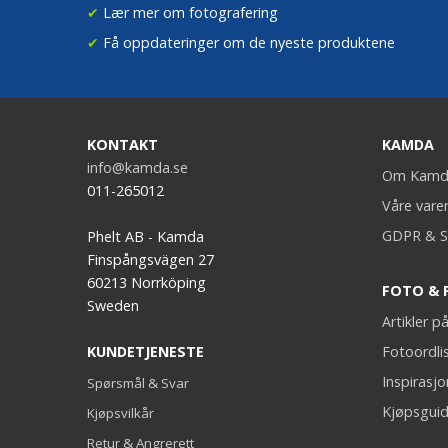
✔
Lær mer om fotografering
✔
Få oppdateringer om de nyeste produktene
KONTAKT
KAMDA
info@kamda.se
Om Kamd
011-265012
Våre vare
GDPR & S
Phelt AB - Kamda
Finspångsvägen 27
60213 Norrköping
FOTO & 
Sweden
Artikler 
KUNDETJENESTE
Fotoordli
Inspirasj
Spørsmål & Svar
Kjøpsguid
Kjøpsvilkår
Retur & Angrerett