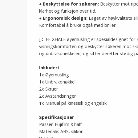
●
Beskyttelse for søkeren:
Beskytter mot ripe
klarhet og funksjon over tid.
●
Ergonomisk design:
Laget av høykvalitets sil
Komfortabel å bruke også med briller.
JJC EF-XHALF øyemusling er spesialdesignet for Fu
visningskomforten og beskytter søkeren mot s
og unbrakonøkkelen, og sitter deretter stødig p
Inkludert
1x Øyemusling
1x Unbrakonøkkel
2x Skruer
2x Avstandsringer
1x Manual på kinesisk og engelsk
Spesifikasjoner
Passer: Fujifilm X half
Materiale: ABS, silikon