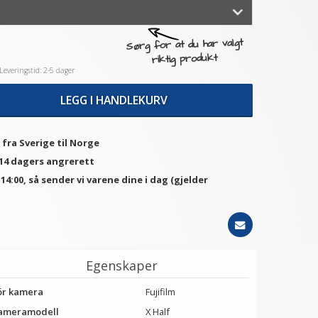
Sørg for at du har valgt
riktig produkt
everingstid: 2-5 dager
LEGG I HANDLEKURV
 fra Sverige til Norge
 14 dagers angrerett
. 14:00, så sender vi varene dine i dag (gjelder
Egenskaper
ör kamera
Fujifilm
ameramodell
X Half