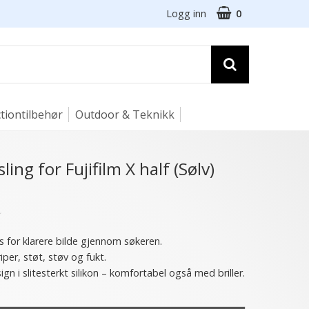
Logg inn
0
tiontilbehør
Outdoor & Teknikk
ing for Fujifilm X half (Sølv)
★
ys for klarere bilde gjennom søkeren.
iper, støt, støv og fukt.
gn i slitesterkt silikon – komfortabel også med briller.