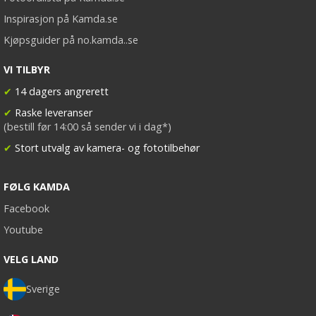
Inspirasjon på Kamda.se
Kjøpsguider på no.kamda..se
VI TILBYR
✔
14 dagers angrerett
✔
Raske leveranser
(bestill før 14:00 så sender vi i dag*)
✔
Stort utvalg av kamera- og fototilbehør
FØLG KAMDA
Facebook
Youtube
VELG LAND
Sverige