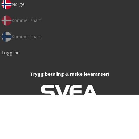
Norge
Kommer snart
Kommer snart
Logg inn
Trygg betaling & raske leveranser!
Kamda.se · Finspångsvägen 27 · 602 13 Norrköping Sweden ·