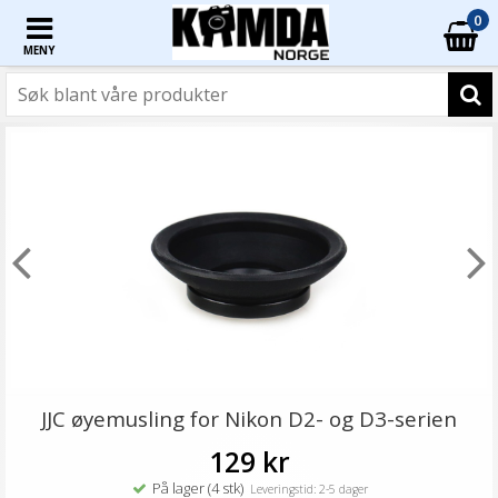
0
MENY
JJC øyemusling for Nikon D2- og D3-serien
129 kr
På lager (4 stk)
Leveringstid: 2-5 dager