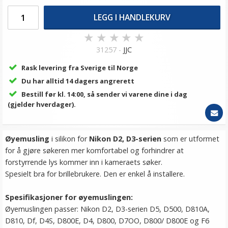
LEGG I HANDLEKURV
★
★
★
★
★
31257 -
JJC
Rask levering fra Sverige til Norge
Du har alltid 14 dagers angrerett
Bestill før kl. 14:00, så sender vi varene dine i dag
(gjelder hverdager).
Øyemusling
i silikon for
Nikon
D2, D3-serien
som er utformet
for å gjøre søkeren mer komfortabel og forhindrer at
forstyrrende lys kommer inn i kameraets søker.
Spesielt bra for brillebrukere. Den er enkel å installere.
Spesifikasjoner for øyemuslingen:
Øyemuslingen passer: Nikon D2, D3-serien D5, D500, D810A,
D810, Df, D4S, D800E, D4, D800, D7OO, D800/ D800E og F6