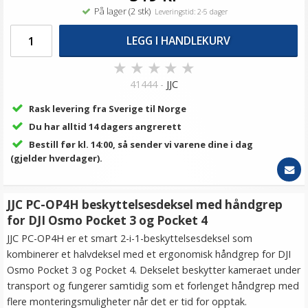
På lager (2 stk)
Leveringstid: 2-5 dager
LEGG I HANDLEKURV
★
★
★
★
★
41444 -
JJC
Rask levering fra Sverige til Norge
Du har alltid 14 dagers angrerett
Bestill før kl. 14:00, så sender vi varene dine i dag
(gjelder hverdager).
JJC PC-OP4H beskyttelsesdeksel med håndgrep
for DJI Osmo Pocket 3 og Pocket 4
JJC PC-OP4H er et smart 2-i-1-beskyttelsesdeksel som
kombinerer et halvdeksel med et ergonomisk håndgrep for DJI
Osmo Pocket 3 og Pocket 4. Dekselet beskytter kameraet under
transport og fungerer samtidig som et forlenget håndgrep med
flere monteringsmuligheter når det er tid for opptak.