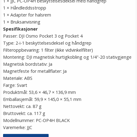
1 × JJC PC-OP4H beskyttelsesdeksel med håndgrep
1 × Håndleddsstropp
1 × Adapter for halsrem
1 × Bruksanvisning
Spesifikasjoner
Passer: DJI Osmo Pocket 3 og Pocket 4
Type: 2-i-1 beskyttelsesdeksel og håndgrep
Filteroppbevaring: 1 filter (ikke vidvinkelfilter)
Montering: DJI magnetisk hurtigkobling og 1/4"-20 stativgjenge
Magnetisk bordstativ: Ja
Magnetfeste for metallflater: Ja
Materiale: ABS
Farge: Svart
Produktmål: 53,6 × 46,7 × 136,9 mm
Emballasjemål: 59,9 × 145,0 × 55,1 mm
Nettovekt: ca. 87 g
Bruttovekt: ca. 117 g
Modellnummer: PC-OP4H BLACK
Varemerke: JJC