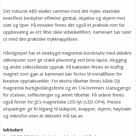
Det robuste ABS-skallet sammen med det myke, elastiske
innerfôret beskytter effektivt gimbal, objektiv og skjerm mot
støt og riper. På innsiden finnes det også et praktisk rom for
oppbevaring av ett filter (ikke vidvinkelfilter). Kameraet tas raskt
ut med den praktiske trykknapplåsen.
Håndgrepet har et innebygd magnetisk bordstativ med sklisikre
silikonputer som gir stabil plassering ved time-lapse, vlogging
og andre stillestående opptak. På baksiden finnes en kraftig
magnet som gjør at kameraet kan festes til metallflater for
kreative opptaksvinkler. For ekstra tilbehør finnes både DJI
magnetisk hurtigkoblingsfeste og en 1/4-tommers stativgjenge
for stativer, selfiestenger og annet tilbehør. På sidene finnes
også fester for JJCs magnetiske LED-lys (LED-OP4). Presise
utsparinger gir fri tilgang til ladeport, knapper, skjerm, høyttaler
og mikrofon uten at dekselet må tas av.
Inkludert