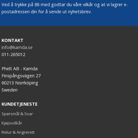
Ved å trykke på Bli med godtar du våre vilkår og at vi lagrer e-
postadressen din for å sende ut nyhetsbrev.
KONTAKT
info@kamda.se
011-265012
Phelt AB - Kamda
Finspångsvägen 27
60213 Norrköping
Sweden
KUNDETJENESTE
Spørsmål & Svar
Kjøpsvilkår
Retur & Angrerett