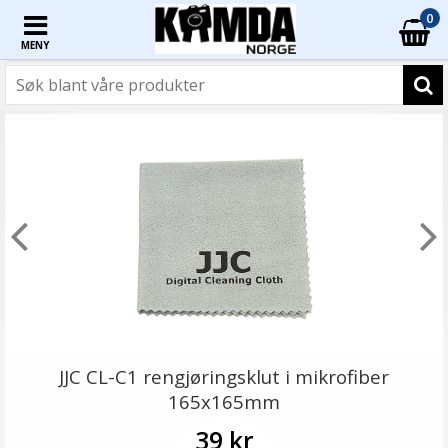
0
MENY
JJC CL-C1 rengjøringsklut i mikrofiber
165x165mm
39 kr