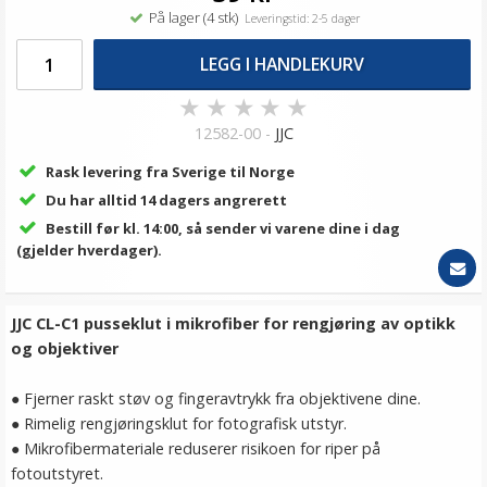
På lager (4 stk)
Leveringstid: 2-5 dager
LEGG I HANDLEKURV
★
★
★
★
★
12582-00 -
JJC
Rask levering fra Sverige til Norge
Du har alltid 14 dagers angrerett
Bestill før kl. 14:00, så sender vi varene dine i dag
(gjelder hverdager).
JJC CL-C1 pusseklut i mikrofiber for rengjøring av optikk
og objektiver
● Fjerner raskt støv og fingeravtrykk fra objektivene dine.
● Rimelig rengjøringsklut for fotografisk utstyr.
● Mikrofibermateriale reduserer risikoen for riper på
fotoutstyret.