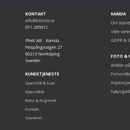
KONTAKT
KAMDA
info@kamda.se
Om Kamd
011-265012
Våre vare
GDPR & S
Phelt AB - Kamda
Finspångsvägen 27
60213 Norrköping
FOTO & 
Sweden
Artikler 
KUNDETJENESTE
Fotoordli
Inspirasj
Spørsmål & Svar
Kjøpsguid
Kjøpsvilkår
Retur & Angrerett
Kontakt
Gavekort