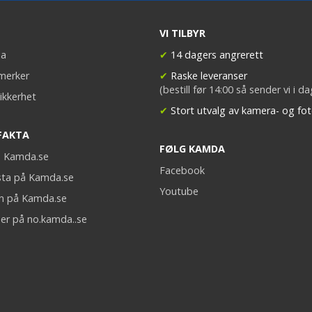
VI TILBYR
a
✔
14 dagers angrerett
merker
✔
Raske leveranser
(bestill før 14:00 så sender vi i d
ikkerhet
✔
Stort utvalg av kamera- og fot
FAKTA
FØLG KAMDA
på Kamda.se
Facebook
sta på Kamda.se
Youtube
on på Kamda.se
er på no.kamda..se