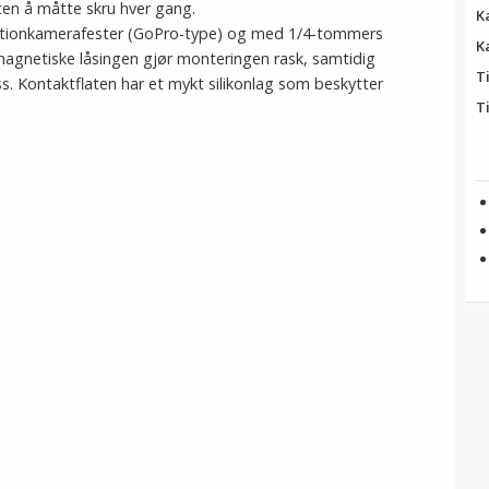
 uten å måtte skru hver gang.
K
ctionkamerafester (GoPro-type) og med 1/4-tommers
K
magnetiske låsingen gjør monteringen rask, samtidig
T
s. Kontaktflaten har et mykt silikonlag som beskytter
T