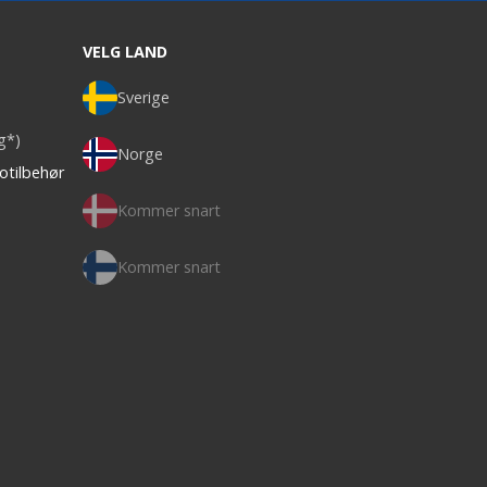
VELG LAND
Sverige
ag*)
Norge
otilbehør
Kommer snart
Kommer snart