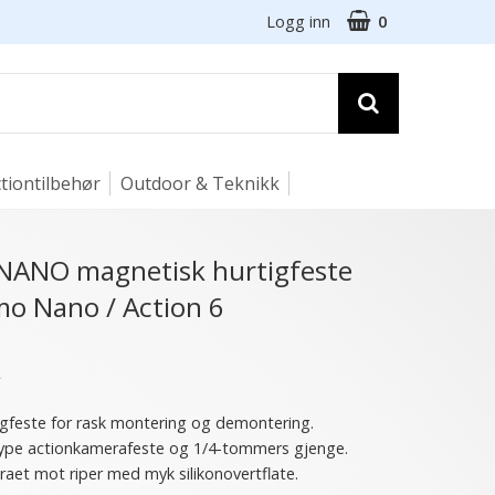
Logg inn
0
tiontilbehør
Outdoor & Teknikk
NANO magnetisk hurtigfeste
mo Nano / Action 6
★
igfeste for rask montering og demontering.
ype actionkamerafeste og 1/4-tommers gjenge.
aet mot riper med myk silikonovertflate.