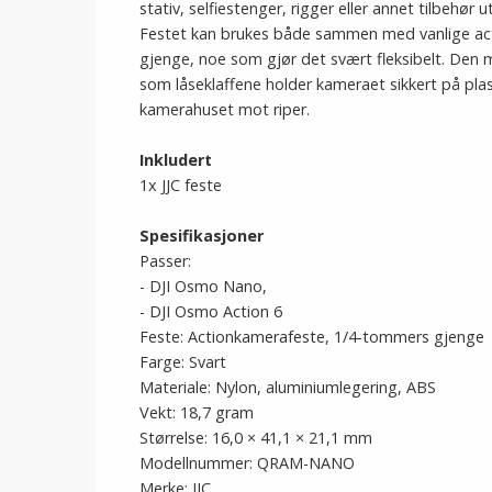
stativ, selfiestenger, rigger eller annet tilbehør
Festet kan brukes både sammen med vanlige a
gjenge, noe som gjør det svært fleksibelt. Den 
som låseklaffene holder kameraet sikkert på plas
kamerahuset mot riper.
Inkludert
1x JJC feste
Spesifikasjoner
Passer:
- DJI Osmo Nano,
- DJI Osmo Action 6
Feste: Actionkamerafeste, 1/4-tommers gjenge
Farge: Svart
Materiale: Nylon, aluminiumlegering, ABS
Vekt: 18,7 gram
Størrelse: 16,0 × 41,1 × 21,1 mm
Modellnummer: QRAM-NANO
Merke: JJC