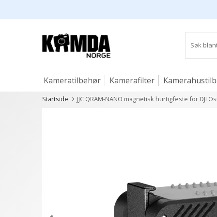
Kameratilbehør
Kamerafilter
Kamerahustil
Startside
JJC QRAM-NANO magnetisk hurtigfeste for DJI Os
Studio og lys