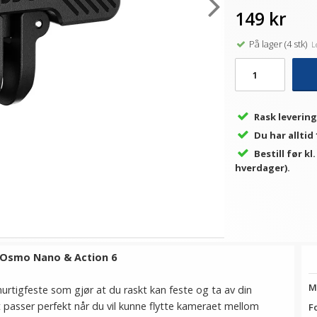
149 kr
På lager (4 stk)
Le
Rask levering
Du har alltid
Bestill før kl
hverdager).
 Osmo Nano & Action 6
M
rtigfeste som gjør at du raskt kan feste og ta av din
t passer perfekt når du vil kunne flytte kameraet mellom
F