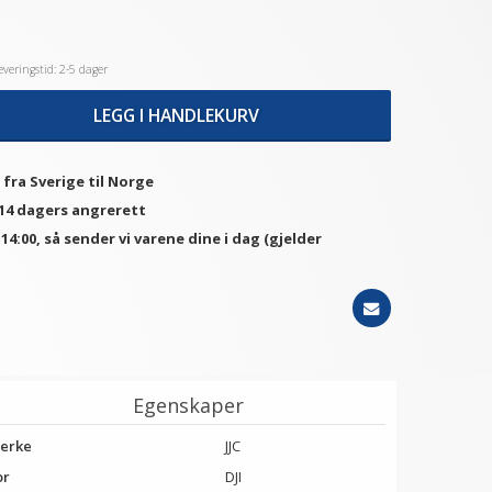
veringstid: 2-5 dager
LEGG I HANDLEKURV
 fra Sverige til Norge
 14 dagers angrerett
. 14:00, så sender vi varene dine i dag (gjelder
Egenskaper
erke
JJC
or
DJI