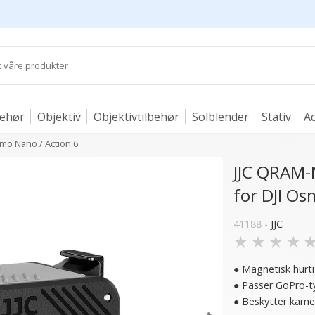
behør
Objektiv
Objektivtilbehør
Solblender
Stativ
Ac
mo Nano / Action 6
JJC QRAM-
for DJI Os
41188 -
JJC
★
★
★
★
● Magnetisk hurt
● Passer GoPro-t
● Beskytter kamer