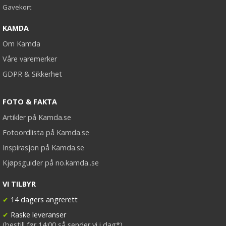
Gavekort
KAMDA
Om Kamda
Våre varemerker
GDPR & Sikkerhet
FOTO & FAKTA
Artikler på Kamda.se
Fotoordlista på Kamda.se
Inspirasjon på Kamda.se
Kjøpsguider på no.kamda..se
VI TILBYR
✔
14 dagers angrerett
✔
Raske leveranser
(bestill før 14:00 så sender vi i dag*)