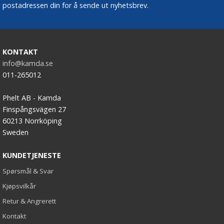
postadressen din for å sende ut nyhetsbrev.
KONTAKT
info@kamda.se
011-265012
Phelt AB - Kamda
Finspångsvägen 27
60213 Norrköping
Sweden
KUNDETJENESTE
Spørsmål & Svar
Kjøpsvilkår
Retur & Angrerett
Kontakt