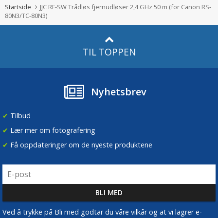
Startside
JJC RF-SW Trådløs fjernudløser 2,4 GHz 50 m (for Canon RS-
80N3/TC-80N3)
TIL TOPPEN
Nyhetsbrev
✔
Tilbud
✔
Lær mer om fotografering
✔
Få oppdateringer om de nyeste produktene
Ved å trykke på Bli med godtar du våre vilkår og at vi lagrer e-