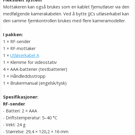
Mottakeren kan også brukes som en kablet fjernutløser via den
medfølgende kamerakabelen. Ved å bytte JJCs utløserkabel kan
den samme fjernkontrollen brukes med flere kameramodeller.
I pakken:
1 × RF-sender
1 × RF-mottaker
1 ×
Utløserkabel A
1 × Klemme for videostativ
4 × AAA-batterier (testbatterier)
1 × Håndleddsstropp
1 × Brukermanual (engelsk/tysk)
Spesifikasjoner:
RF-sender
- Batteri: 2 × AAA
- Driftstemperatur: 5–40 °C
- Vekt: 24 g
- Størrelse: 29,4 × 120,2 × 16 mm