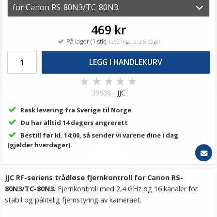
469 kr
På lager (1 stk)
Leveringstid: 2-5 dager
LEGG I HANDLEKURV
★
★
★
★
★
39538 -
JJC
Rask levering fra Sverige til Norge
Du har alltid 14 dagers angrerett
Bestill før kl. 14:00, så sender vi varene dine i dag
(gjelder hverdager).
JJC RF-seriens trådløse fjernkontroll for Canon RS-
80N3/TC-80N3.
Fjernkontroll med 2,4 GHz og 16 kanaler for
stabil og pålitelig fjernstyring av kameraet.