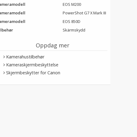
ameramodell
EOS M200
ameramodell
PowerShot G7 X Mark III
ameramodell
EOS 850D
ilbehør
Skärmskydd
Oppdag mer
Kamerahustilbehør
Kameraskjermbeskyttelse
Skjermbeskytter for Canon