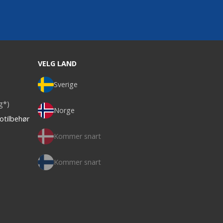
VELG LAND
Sverige
ag*)
Norge
otilbehør
Kommer snart
Kommer snart