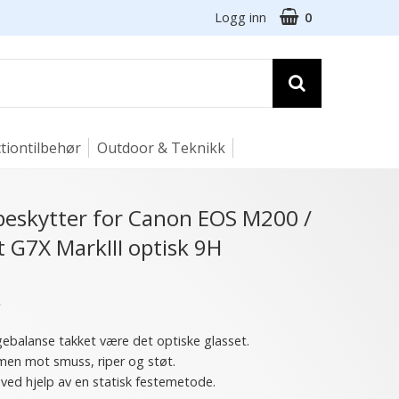
Logg inn
0
tiontilbehør
Outdoor & Teknikk
mbeskytter for Canon EOS M200 /
 G7X MarkIII optisk 9H
★
rgebalanse takket være det optiske glasset.
rmen mot smuss, riper og støt.
ved hjelp av en statisk festemetode.