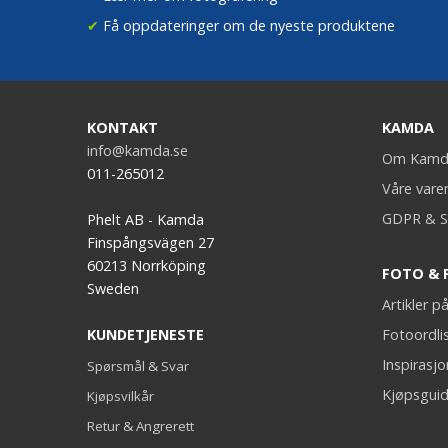
✔
Få oppdateringer om de nyeste produktene
KONTAKT
KAMDA
info@kamda.se
Om Kamd
011-265012
Våre vare
GDPR & S
Phelt AB - Kamda
Finspångsvägen 27
60213 Norrköping
FOTO & 
Sweden
Artikler 
KUNDETJENESTE
Fotoordli
Inspirasj
Spørsmål & Svar
Kjøpsguid
Kjøpsvilkår
Retur & Angrerett