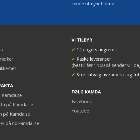
sende ut nyhetsbrev.
VI TILBYR
a
✔
14 dagers angrerett
merker
✔
Raske leveranser
(bestill før 14:00 så sender vi i d
ikkerhet
✔
Stort utvalg av kamera- og fot
FAKTA
FØLG KAMDA
på Kamda.se
Facebook
sta på Kamda.se
Youtube
on på Kamda.se
er på no.kamda..se