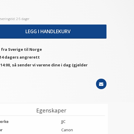
veringstid: 2-5 dager
LEGG I HANDLEKURV
 fra Sverige til Norge
 14 dagers angrerett
. 14:00, så sender vi varene dine i dag (gjelder
Egenskaper
erke
JJC
or
Canon