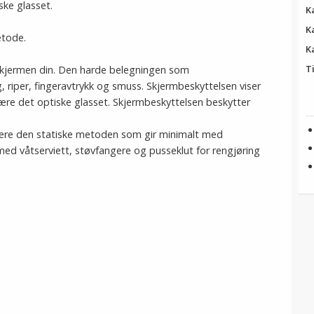
ske glasset.
K
K
etode.
K
T
skjermen din. Den harde belegningen som
 riper, fingeravtrykk og smuss. Skjermbeskyttelsen viser
ære det optiske glasset. Skjermbeskyttelsen beskytter
være den statiske metoden som gir minimalt med
 med våtserviett, støvfangere og pusseklut for rengjøring