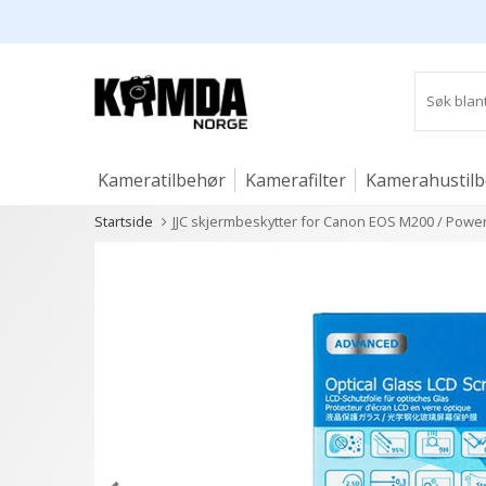
Kameratilbehør
Kamerafilter
Kamerahustil
Startside
JJC skjermbeskytter for Canon EOS M200 / Power
Studio og lys