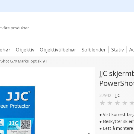
behør
Objektiv
Objektivtilbehør
Solblender
Stativ
Ac
Shot G7X MarkIII optisk 9H
JJC skjer
PowerShot
37942 -
JJC
★
★
★
★
● Vist korrekt fa
● Beskytter skje
● Lett å montere 