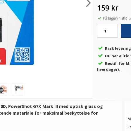
159 kr
På lager (4 stk)
Le
Rask levering
Du har alltid
Bestill før kl
hverdager).
50D,
PowerShot G7X Mark III med optisk glass og
yttende materiale for maksimal beskyttelse for
M
F