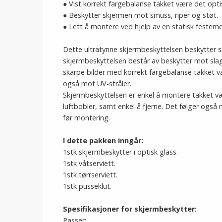
● Vist korrekt fargebalanse takket være det opti
● Beskytter skjermen mot smuss, riper og støt.
● Lett å montere ved hjelp av en statisk festem
Dette ultratynne skjermbeskyttelsen beskytter 
skjermbeskyttelsen består av beskytter mot slag,
skarpe bilder med korrekt fargebalanse takket v
også mot UV-stråler.
Skjermbeskyttelsen er enkel å montere takket 
luftbobler, samt enkel å fjerne. Det følger også
før montering.
I dette pakken inngår:
1stk skjermbeskytter i optisk glass.
1stk våtserviett.
1stk tørrserviett.
1stk pusseklut.
Spesifikasjoner for skjermbeskytter:
Passer: