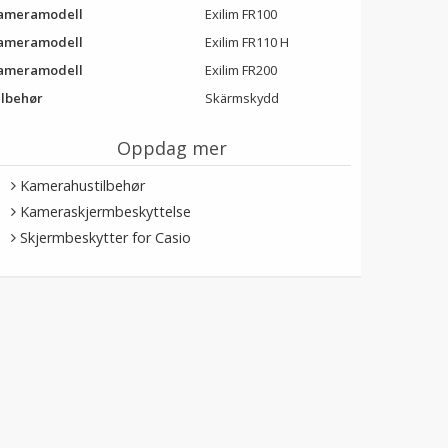
ameramodell
Exilim FR100
ameramodell
Exilim FR110 H
ameramodell
Exilim FR200
ilbehør
Skärmskydd
Oppdag mer
Kamerahustilbehør
Kameraskjermbeskyttelse
Skjermbeskytter for Casio