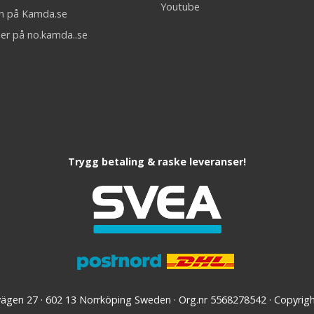
Youtube
on på Kamda.se
er på no.kamda..se
Trygg betaling & raske leveranser!
vägen 27 · 602 13 Norrköping Sweden · Org.nr 5568278542 · Copyri