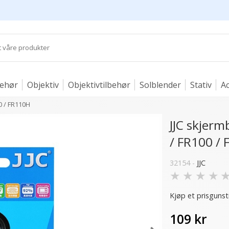
behør
Objektiv
Objektivtilbehør
Solblender
Stativ
Ac
00 / FR110H
JJC skjerm
/ FR100 /
32154 -
JJC
★
★
★
★
Kjøp et prisgunst
109 kr