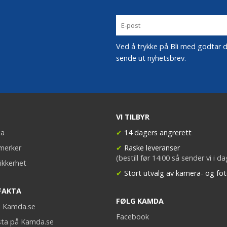
Ved å trykke på Bli med godtar du
sende ut nyhetsbrev.
VI TILBYR
a
✔
14 dagers angrerett
merker
✔
Raske leveranser
(bestill før 14:00 så sender vi i d
ikkerhet
✔
Stort utvalg av kamera- og fot
FAKTA
FØLG KAMDA
på Kamda.se
Facebook
sta på Kamda.se