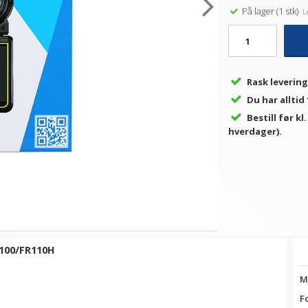
På lager (1 stk)
Le
Rask levering
Du har alltid
Bestill før kl
hverdager).
R100/FR110H
M
F