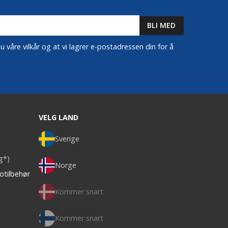
 våre vilkår og at vi lagrer e-postadressen din for å
VELG LAND
Sverige
ag*)
Norge
otilbehør
Kommer snart
Kommer snart