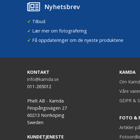
Nyhetsbrev
✔
Tilbud
✔
Lær mer om fotografering
✔
Få oppdateringer om de nyeste produktene
KONTAKT
KAMDA
info@kamda.se
Om Kamd
011-265012
Våre vare
GDPR & S
Phelt AB - Kamda
Finspångsvägen 27
60213 Norrköping
FOTO & 
Sweden
Artikler 
KUNDETJENESTE
Fotoordli