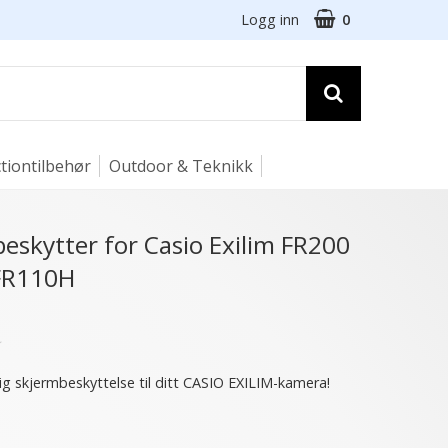
Logg inn
0
tiontilbehør
Outdoor & Teknikk
beskytter for Casio Exilim FR200
 FR110H
★
ig skjermbeskyttelse til ditt CASIO EXILIM-kamera!