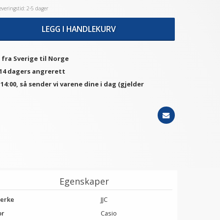
veringstid: 2-5 dager
LEGG I HANDLEKURV
 fra Sverige til Norge
 14 dagers angrerett
. 14:00, så sender vi varene dine i dag (gjelder
Egenskaper
erke
JJC
or
Casio