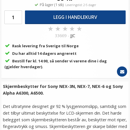
På lager (1 stk)
Leveringstid: 2-5 dager
LEGG I HANDLEKURV
★
★
★
★
★
33669 -
JJC
Rask levering fra Sverige til Norge
Du har alltid 14 dagers angrerett
Bestill før kl. 14:00, så sender vi varene dine i dag
(gjelder hverdager).
Skjermbeskytter for Sony NEX-3N, NEX-7, NEX-6 og Sony
Alpha A6300, A6500.
Det ultratynne designet gir 92 % lysgjennomslipp, samtidig som
det tilbyr ultimat beskyttelse for LCD-skjermen din. Det harde
belegget som skjermbeskytteren består av, beskytter mot riper,
fingeravtrykk og smuss. Skjermbeskytteren gir skarpe bilder med