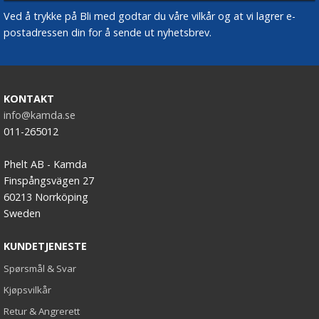
Ved å trykke på Bli med godtar du våre vilkår og at vi lagrer e-
postadressen din for å sende ut nyhetsbrev.
KONTAKT
info@kamda.se
011-265012
Phelt AB - Kamda
Finspångsvägen 27
60213 Norrköping
Sweden
KUNDETJENESTE
Spørsmål & Svar
Kjøpsvilkår
Retur & Angrerett