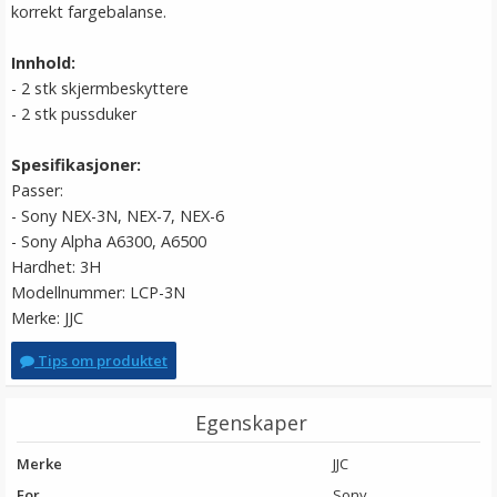
korrekt fargebalanse.
Innhold:
- 2 stk skjermbeskyttere
- 2 stk pussduker
Spesifikasjoner:
Passer:
- Sony NEX-3N, NEX-7, NEX-6
- Sony Alpha A6300, A6500
Hardhet: 3H
Modellnummer: LCP-3N
Merke: JJC
Tips om produktet
Egenskaper
Merke
JJC
For
Sony