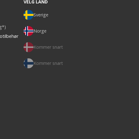
VELG LAND
Sverige
ag*)
Norge
otilbehør
Kommer snart
Kommer snart