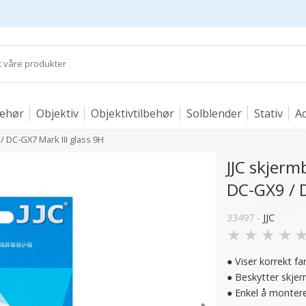
behør
Objektiv
Objektivtilbehør
Solblender
Stativ
Ac
/ DC-GX7 Mark III glass 9H
JJC skjerm
DC-GX9 / D
33497 -
JJC
★
★
★
★
● Viser korrekt f
● Beskytter skje
● Enkel å monter