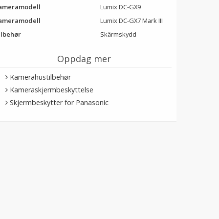
ameramodell
Lumix DC-GX9
ameramodell
Lumix DC-GX7 Mark III
ilbehør
Skärmskydd
Oppdag mer
Kamerahustilbehør
Kameraskjermbeskyttelse
Skjermbeskytter for Panasonic