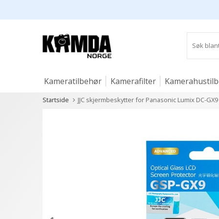
Kameratilbehør
Kamerafilter
Kamerahustil
Startside
JJC skjermbeskytter for Panasonic Lumix DC-GX9 
Studio og lys