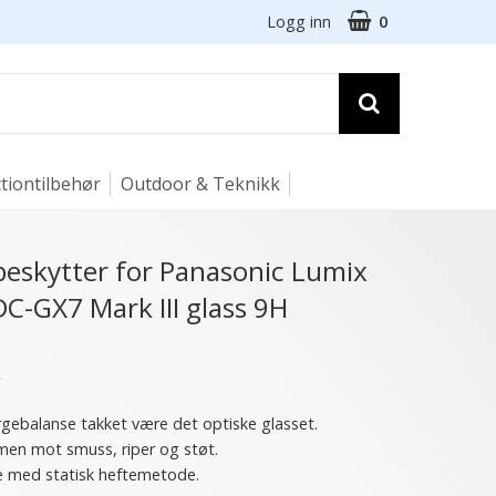
Logg inn
0
tiontilbehør
Outdoor & Teknikk
beskytter for Panasonic Lumix
C-GX7 Mark III glass 9H
★
argebalanse takket være det optiske glasset.
rmen mot smuss, riper og støt.
e med statisk heftemetode.