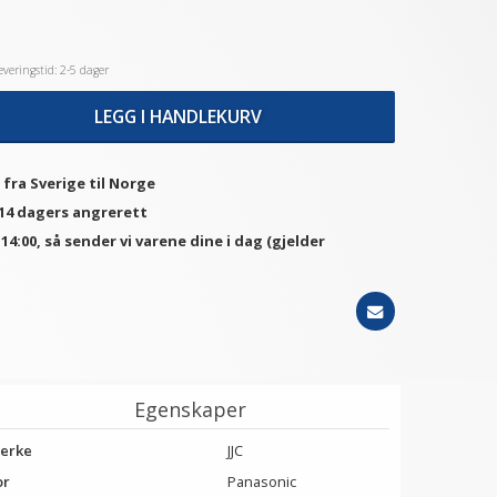
veringstid: 2-5 dager
LEGG I HANDLEKURV
 fra Sverige til Norge
 14 dagers angrerett
. 14:00, så sender vi varene dine i dag (gjelder
Egenskaper
erke
JJC
or
Panasonic