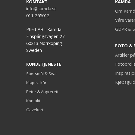
KONTAKT
KAMDA
info@kamda.se
Om Kamd
011-265012
Våre vare
GDPR & S
Phelt AB - Kamda
Finspångsvägen 27
60213 Norrköping
FOTO & 
Sweden
Artikler 
KUNDETJENESTE
Fotoordli
Inspirasj
Spørsmål & Svar
Kjøpsguid
Kjøpsvilkår
Retur & Angrerett
Kontakt
Gavekort