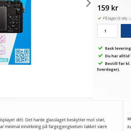
159 kr
På lager (3 stk)
Le
Rask levering
Du har alltid
Bestill før kl
hverdager).
M
splayet ditt. Det harde glasslaget beskytter mot støt,
har minimal innvirkning på fargegjengivelsen takket være
F