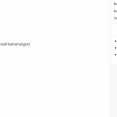
K
K
T
siell kameratype)