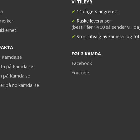
VI TILBYR
a
✔
14 dagers angrerett
merker
✔
Raske leveranser
(bestill før 14:00 så sender vi i d
ikkerhet
✔
Stort utvalg av kamera- og fot
FAKTA
FØLG KAMDA
på Kamda.se
Facebook
sta på Kamda.se
Youtube
on på Kamda.se
er på no.kamda..se