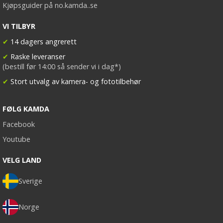
Kjøpsguider på no.kamda..se
VI TILBYR
✔
14 dagers angrerett
✔
Raske leveranser
(bestill før 14:00 så sender vi i dag*)
✔
Stort utvalg av kamera- og fototilbehør
FØLG KAMDA
Facebook
Youtube
VELG LAND
Sverige
Norge