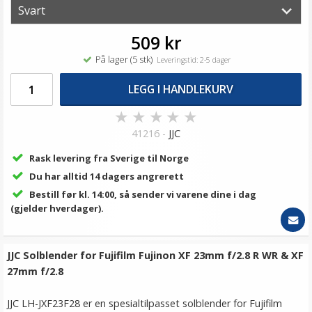
509 kr
På lager (5 stk)
Leveringstid: 2-5 dager
LEGG I HANDLEKURV
★
★
★
★
★
41216 -
JJC
Rask levering fra Sverige til Norge
Du har alltid 14 dagers angrerett
Bestill før kl. 14:00, så sender vi varene dine i dag
(gjelder hverdager).
JJC Solblender for Fujifilm Fujinon XF 23mm f/2.8 R WR & XF
27mm f/2.8
JJC LH-JXF23F28 er en spesialtilpasset solblender for Fujifilm