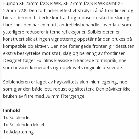
Fujinon XF 23mm f/2.8 R WR, XF 27mm f/2.8 R WR samt XF
27mm f/2.8. Den forhindrer effektivt strølys i å nå frontlinsen og
bidrar dermed til bedre kontrast og redusert risiko for slør og
flare. Innsiden har en matt, antirefleksbehandlet overflate som
ytterligere reduserer interne refleksjoner. Solblenderen er
konstruert slik at ingen vignettering oppstår når den brukes på
kompatible objektiver. Den noe forlengede fronten gir dessuten
ekstra beskyttelse mot støt, slag og berøring av frontlinsen.
Designet følger Fujifilms klassiske firkantede formspråk, noe
som bevarer kameraets og objektivets originale utseende.
Solblenderen er laget av høykvalitets aluminiumlegering, noe
som gjør den både lett, robust og slitesterk. Den påvirker ikke
bruken av filtre med 39 mm filtergjenge.
Innhold
1x Solblender
1x Solblenderdeksel
1x Adapterring