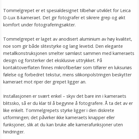
Tommelgrepet er et spesialdesignet tilbehør utviklet for Leica
D-Lux 8-kameraet. Det gir fotografer et sikrere grep og økt
komfort under fotograferingsøkter.
Tommelgrepet er laget av anodisert aluminium av høy kvalitet,
noe som gir både slitestyrke og lang levetid. Den elegante
metallkonstruksjonen smelter sømløst sammen med kameraets
design og forsterker det eksklusive uttrykket. På
kontaktoverflaten finnes mikrofiberlær som tilfører en luksuriøs
følelse og forbedret tekstur, mens silikonpolstringen beskytter
kameraet mot riper der grepet ligger an.
Installasjonen er svært enkel – skyv det bare inn i kameraets
blitssko, så er du klar til å begynne å fotografere. Å ta det av er
like enkelt. Tommelgrepets styrke ligger i den diskrete
utformingen; det påvirker ikke kameraets knapper eller
funksjoner, slik at du kan bruke alle kamerafunksjoner uten
hindringer.