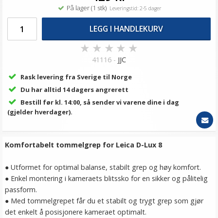
På lager (1 stk)
Leveringstid: 2-5 dager
LEGG I HANDLEKURV
★
★
★
★
★
41116 -
JJC
Rask levering fra Sverige til Norge
Du har alltid 14 dagers angrerett
Bestill før kl. 14:00, så sender vi varene dine i dag
(gjelder hverdager).
Komfortabelt tommelgrep for Leica D-Lux 8
● Utformet for optimal balanse, stabilt grep og høy komfort.
● Enkel montering i kameraets blitssko for en sikker og pålitelig
passform.
● Med tommelgrepet får du et stabilt og trygt grep som gjør
det enkelt å posisjonere kameraet optimalt.