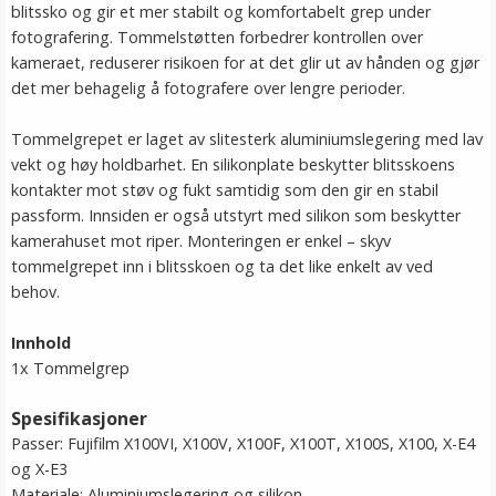
blitssko og gir et mer stabilt og komfortabelt grep under
fotografering. Tommelstøtten forbedrer kontrollen over
kameraet, reduserer risikoen for at det glir ut av hånden og gjør
det mer behagelig å fotografere over lengre perioder.
Tommelgrepet er laget av slitesterk aluminiumslegering med lav
vekt og høy holdbarhet. En silikonplate beskytter blitsskoens
kontakter mot støv og fukt samtidig som den gir en stabil
passform. Innsiden er også utstyrt med silikon som beskytter
kamerahuset mot riper. Monteringen er enkel – skyv
tommelgrepet inn i blitsskoen og ta det like enkelt av ved
behov.
Innhold
1x Tommelgrep
Spesifikasjoner
Passer: Fujifilm X100VI, X100V, X100F, X100T, X100S, X100, X-E4
og X-E3
Materiale: Aluminiumslegering og silikon