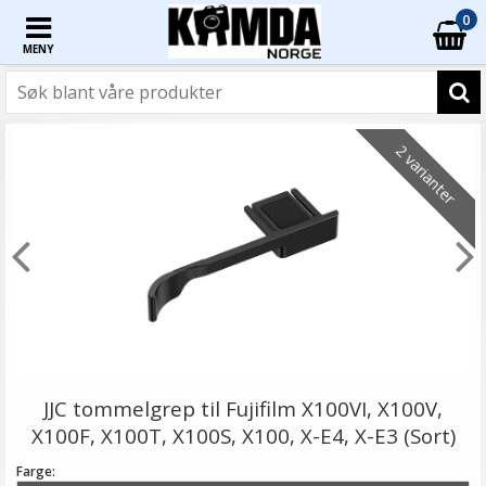
0
MENY
2 varianter
JJC tommelgrep til Fujifilm X100VI, X100V,
X100F, X100T, X100S, X100, X-E4, X-E3 (Sort)
Farge: