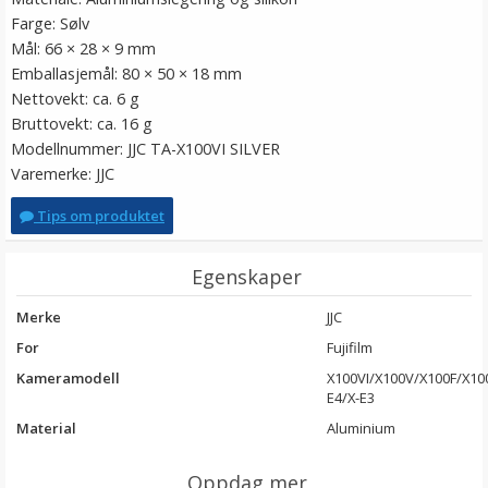
Farge: Sølv
Mål: 66 × 28 × 9 mm
Emballasjemål: 80 × 50 × 18 mm
Nettovekt: ca. 6 g
Bruttovekt: ca. 16 g
Modellnummer: JJC TA-X100VI SILVER
Varemerke: JJC
Tips om produktet
Egenskaper
Merke
JJC
For
Fujifilm
Kameramodell
X100VI/X100V/X100F/X10
E4/X-E3
Material
Aluminium
Oppdag mer