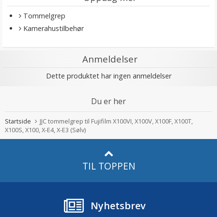
Tommelgrep
Kamerahustilbehør
Anmeldelser
Dette produktet har ingen anmeldelser
Du er her
Startside
JJC tommelgrep til Fujifilm X100VI, X100V, X100F, X100T,
X100S, X100, X-E4, X-E3 (Sølv)
TIL TOPPEN
Nyhetsbrev