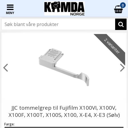
0
MENY
2 varianter
JJC tommelgrep til Fujifilm X100VI, X100V,
X100F, X100T, X100S, X100, X-E4, X-E3 (Sølv)
Farge: