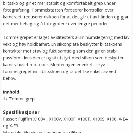
blitssko og gir et mer stabilt og komfortabelt grep under
fotografering. Tommelstøtten forbedrer kontrollen over
kameraet, reduserer risikoen for at det glir ut av hånden og gjør
det mer behagelig å fotografere over lengre perioder.
Tommelgrepet er laget av slitesterk aluminiumslegering med lav
vekt og høy holdbarhet. En silikonplate beskytter blitsskoens
kontakter mot støv og fukt samtidig som den gir en stabil
passform. Innsiden er også utstyrt med silikon som beskytter
kamerahuset mot riper. Monteringen er enkel – skyv
tommelgrepet inn i blitsskoen og ta det like enkelt av ved
behov.
Innhold
1x Tommelgrep
Spesifikasjoner
Passer: Fujifilm X100VI, X100V, X100F, X100T, X100S, X100, X-E4
og X-E3
Materiale: Aluminiumslegering og silikon