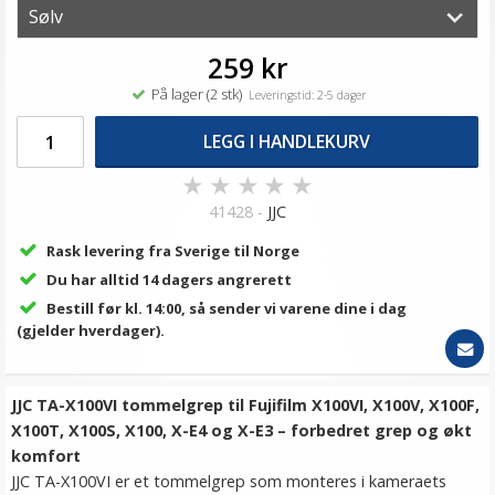
259 kr
På lager (2 stk)
Leveringstid: 2-5 dager
LEGG I HANDLEKURV
★
★
★
★
★
41428 -
JJC
Rask levering fra Sverige til Norge
Du har alltid 14 dagers angrerett
Bestill før kl. 14:00, så sender vi varene dine i dag
(gjelder hverdager).
JJC TA-X100VI tommelgrep til Fujifilm X100VI, X100V, X100F,
X100T, X100S, X100, X-E4 og X-E3 – forbedret grep og økt
komfort
JJC TA-X100VI er et tommelgrep som monteres i kameraets