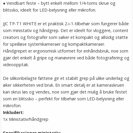
● Vendbart feste – bytt enkelt mellom 1/4-toms skrue og
blitssko, ideelt for LED-belysning eller mikrofon.
JJC TP-T1 WHITE er et praktisk 2-i-1-tilbehør som fungerer både
som ministativ og håndgrep. Det er ideelt for vloggere, content
creators og fotografer som søker et kompakt og allsidig støtte
for speilløse systemkameraer og kompaktkameraer.
Håndgrepet er ergonomisk utformet for enhåndsbruk, noe som
gjør det enkelt å gripe og manøvrere ved både fotografering og
videoopptak.
De silikonbelagte føttene gir et stabilt grep på ulike underlag og
øker sikkerheten ved bruk. En smart detalj er at kameraskruen
kan skrus løs og vendes, noe som gjør det mulig å bruke festet
som en blitssko – perfekt for tilbehør som LED-belysning eller
mikrofon.
Inkludert:
1x Ministativ/håndgrep
Spesifikasjoner ministativ: