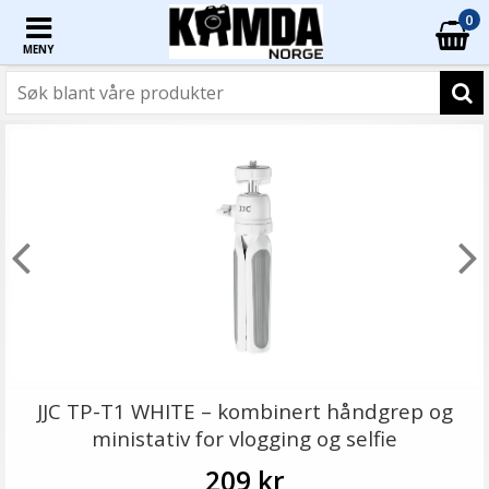
0
MENY
JJC TP-T1 WHITE – kombinert håndgrep og
ministativ for vlogging og selfie
209 kr