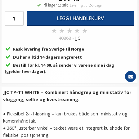
På lager (2 stk)
Leveringstid: 2-5 dager
LEGG I HANDLEKURV
★
★
★
★
★
40868 -
JJC
Rask levering fra Sverige til Norge
Du har alltid 14 dagers angrerett
Bestill før kl. 14:00, så sender vi varene dine i dag
(gjelder hverdager).
JJC TP-T1 WHITE – Kombinert håndgrep og ministativ for
vlogging, selfie og livestreaming.
● Fleksibel 2-i-1-løsning – kan brukes både som ministativ og
kamerahåndtak.
● 360° justerbar vinkel – takket være et integrert kulehode for
fleksibel posisjonering.