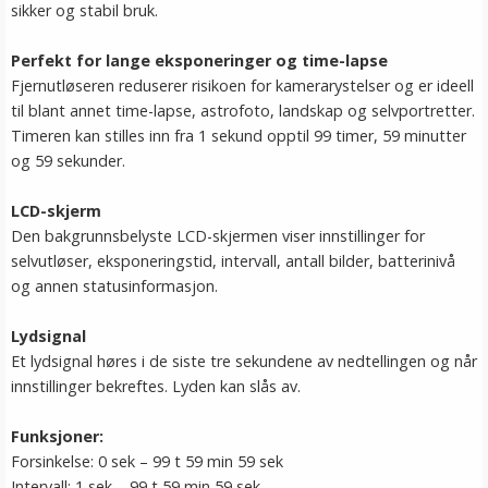
sikker og stabil bruk.
Perfekt for lange eksponeringer og time-lapse
Fjernutløseren reduserer risikoen for kamerarystelser og er ideell
til blant annet time-lapse, astrofoto, landskap og selvportretter.
Timeren kan stilles inn fra 1 sekund opptil 99 timer, 59 minutter
og 59 sekunder.
LCD-skjerm
Den bakgrunnsbelyste LCD-skjermen viser innstillinger for
selvutløser, eksponeringstid, intervall, antall bilder, batterinivå
og annen statusinformasjon.
Lydsignal
Et lydsignal høres i de siste tre sekundene av nedtellingen og når
innstillinger bekreftes. Lyden kan slås av.
Funksjoner:
Forsinkelse: 0 sek – 99 t 59 min 59 sek
Intervall: 1 sek – 99 t 59 min 59 sek