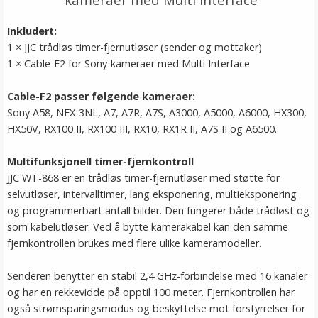
Inkludert:
1 × JJC trådløs timer-fjernutløser (sender og mottaker)
1 × Cable-F2 for Sony-kameraer med Multi Interface
Cable-F2 passer følgende kameraer:
Sony A58, NEX-3NL, A7, A7R, A7S, A3000, A5000, A6000, HX300,
HX50V, RX100 II, RX100 III, RX10, RX1R II, A7S II og A6500.
Multifunksjonell timer-fjernkontroll
JJC WT-868 er en trådløs timer-fjernutløser med støtte for
selvutløser, intervalltimer, lang eksponering, multieksponering
og programmerbart antall bilder. Den fungerer både trådløst og
som kabelutløser. Ved å bytte kamerakabel kan den samme
fjernkontrollen brukes med flere ulike kameramodeller.
Senderen benytter en stabil 2,4 GHz-forbindelse med 16 kanaler
og har en rekkevidde på opptil 100 meter. Fjernkontrollen har
også strømsparingsmodus og beskyttelse mot forstyrrelser for