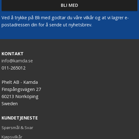
Ved å trykke på Bli med godtar du våre vilkår og at vi lagrer e-
postadressen din for å sende ut nyhetsbrev.
KONTAKT
info@kamda.se
011-265012
Phelt AB - Kamda
Finspångsvägen 27
60213 Norrköping
Sweden
KUNDETJENESTE
Spørsmål & Svar
Kjøpsvilkår