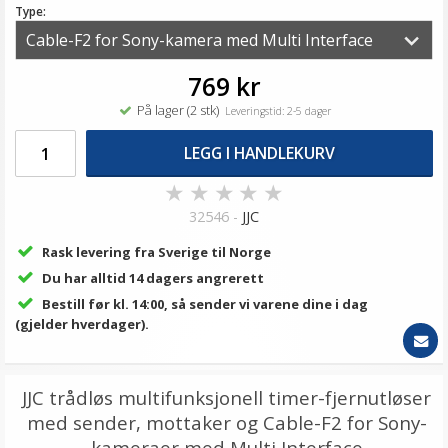
Type:
769 kr
På lager (2 stk)
Leveringstid: 2-5 dager
LEGG I HANDLEKURV
★
★
★
★
★
32546 -
JJC
Rask levering fra Sverige til Norge
Du har alltid 14 dagers angrerett
Bestill før kl. 14:00, så sender vi varene dine i dag
(gjelder hverdager).
JJC trådløs multifunksjonell timer-fjernutløser
med sender, mottaker og Cable-F2 for Sony-
kameraer med Multi Interface