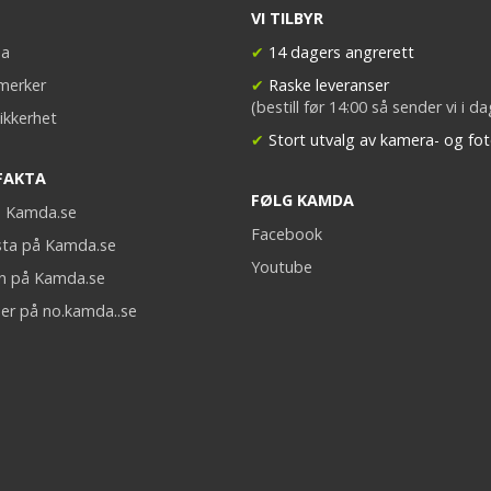
VI TILBYR
a
✔
14 dagers angrerett
merker
✔
Raske leveranser
(bestill før 14:00 så sender vi i d
ikkerhet
✔
Stort utvalg av kamera- og fot
FAKTA
FØLG KAMDA
på Kamda.se
Facebook
sta på Kamda.se
Youtube
on på Kamda.se
er på no.kamda..se