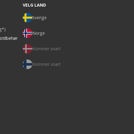
VELG LAND
Sverige
ag*)
Norge
otilbehør
Kommer snart
Kommer snart