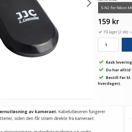
159 kr
På lager (2 stk)
Le
Rask levering
Du har alltid
Bestill før kl
hverdager).
jernutløsning av kameraet.
Kabelutløseren fungerer
erier, siden den får strøm direkte fra kameraet.
ge eksponeringer, makrofotografering og andre