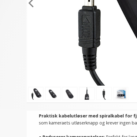
Praktisk kabelutløser med spiralkabel for f
som kameraets utløserknapp og krever ingen batt
● Reduserer kamerarystelser:
Perfekt for lan