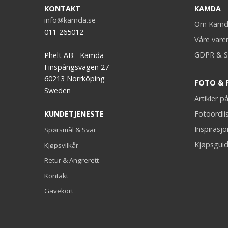
KONTAKT
KAMDA
info@kamda.se
Om Kamd
011-265012
Våre vare
GDPR & S
Phelt AB - Kamda
Finspångsvägen 27
60213 Norrköping
FOTO & 
Sweden
Artikler 
KUNDETJENESTE
Fotoordli
Inspirasj
Spørsmål & Svar
Kjøpsguid
Kjøpsvilkår
Retur & Angrerett
Kontakt
Gavekort