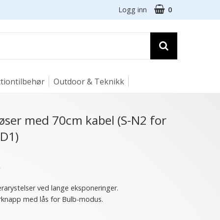
Logg inn
0
tiontilbehør
Outdoor & Teknikk
løser med 70cm kabel (S-N2 for
D1)
★
rarystelser ved lange eksponeringer.
rknapp med lås for Bulb-modus.