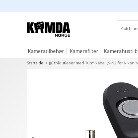
Kameratilbehør
Kamerafilter
Kamerahustil
Startside
JJC trådutløser med 70cm kabel (S-N2 for Nikon 
Studio og lys