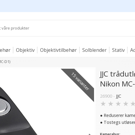
behør
Objektiv
Objektivtilbehør
Solblender
Stativ
Ac
MC-D1)
JJC trådut
15 varianter
Nikon MC-
26900 -
JJC
★
★
★
★
● Reduserer kame
● Tostegs utløse
Kamerahus: