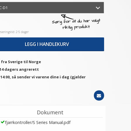
Sørg for at du har valgt
riktig produkt
veringstid: 2-5 dager
LEGG I HANDLEKURV
 fra Sverige til Norge
 14 dagers angrerett
. 14:00, så sender vi varene dine i dag (gjelder
Dokument
fjarrkontroller/S Series Manual.pdf