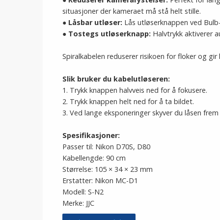
situasjoner der kameraet må stå helt stille.
● Låsbar utløser:
Lås utløserknappen ved Bulb-
● Tostegs utløserknapp:
Halvtrykk aktiverer au
Spiralkabelen reduserer risikoen for floker og g
Slik bruker du kabelutløseren:
1. Trykk knappen halvveis ned for å fokusere.
2. Trykk knappen helt ned for å ta bildet.
3. Ved lange eksponeringer skyver du låsen frem 
Spesifikasjoner:
Passer til: Nikon D70S, D80
Kabellengde: 90 cm
Størrelse: 105 × 34 × 23 mm
Erstatter: Nikon MC-D1
Modell: S-N2
Merke: JJC