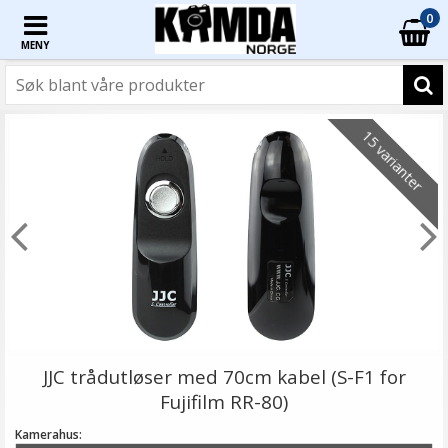
0
MENY
15 varianter
JJC trådutløser med 70cm kabel (S-F1 for
Fujifilm RR-80)
Kamerahus: