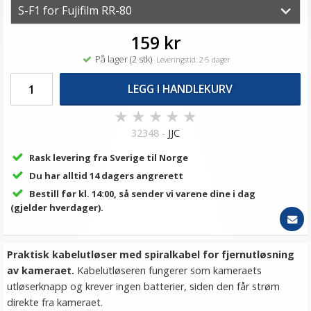
159 kr
På lager (2 stk)
Leveringstid: 2-5 dager
LEGG I HANDLEKURV
★
★
★
★
★
32348 -
JJC
Rask levering fra Sverige til Norge
Du har alltid 14 dagers angrerett
Bestill før kl. 14:00, så sender vi varene dine i dag
(gjelder hverdager).
Praktisk kabelutløser med spiralkabel for fjernutløsning
av kameraet.
Kabelutløseren fungerer som kameraets
utløserknapp og krever ingen batterier, siden den får strøm
direkte fra kameraet.