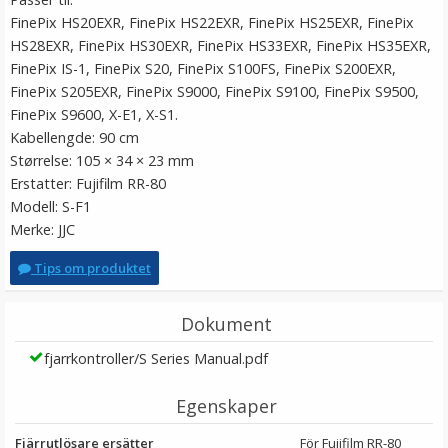
FinePix HS20EXR, FinePix HS22EXR, FinePix HS25EXR, FinePix
HS28EXR, FinePix HS30EXR, FinePix HS33EXR, FinePix HS35EXR,
FinePix IS-1, FinePix S20, FinePix S100FS, FinePix S200EXR,
FinePix S205EXR, FinePix S9000, FinePix S9100, FinePix S9500,
FinePix S9600, X-E1, X-S1.
Kabellengde: 90 cm
Størrelse: 105 × 34 × 23 mm
Erstatter: Fujifilm RR-80
Modell: S-F1
Merke: JJC
Tips om produktet
Dokument
fjarrkontroller/S Series Manual.pdf
Egenskaper
Fjärrutlösare ersätter
För Fujifilm RR-80