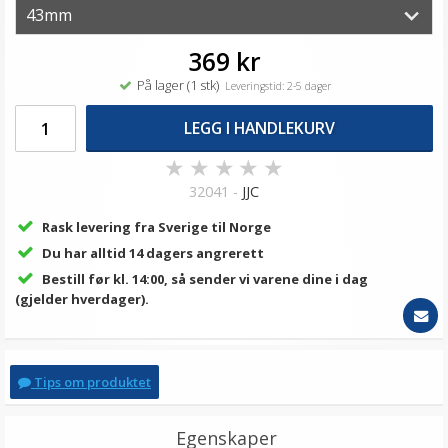
369 kr
På lager (1 stk)
Leveringstid: 2-5 dager
LEGG I HANDLEKURV
★
★
★
★
★
32041 -
JJC
Rask levering fra Sverige til Norge
Du har alltid 14 dagers angrerett
Bestill før kl. 14:00, så sender vi varene dine i dag
(gjelder hverdager).
Tips om produktet
Egenskaper