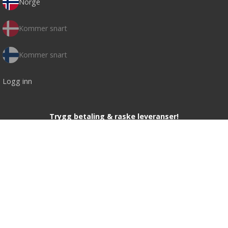
Norge
Kommer snart
Kommer snart
Logg inn
Trygg betaling & raske leveranser!
Kamda.se · Finspångsvägen 27 · 602 13 Norrköping Sweden ·