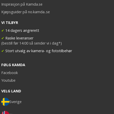
Inspirasjon på Kamda.se
Kjøpsguider på no.kamda..se
VI TILBYR
✔
14 dagers angrerett
✔
Raske leveranser
(bestill før 14:00 så sender vi i dag*)
✔
Stort utvalg av kamera- og fototilbehør
FØLG KAMDA
Facebook
Youtube
VELG LAND
Sverige