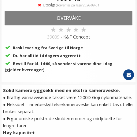
Utsolgt
(Forventes på lager2026-09-01)
OVERVÅKE
★
★
★
★
★
39009 -
K&F Concept
Rask levering fra Sverige til Norge
Du har alltid 14 dagers angrerett
Bestill før kl. 14:00, så sender vi varene dine i dag
(gjelder hverdager).
Solid kameraryggsekk med en ekstra kameraveske.
● Kraftig vannavvisende takket være 1200D Goji nylonmateriale.
● Fleksibel – innerbeskyttelse/kameraveske kan enkelt tas ut eller
brukes separat.
● Ergonomiske polstrede skulderremmer og midjebelte for
lengre turer.
Høy kapasitet