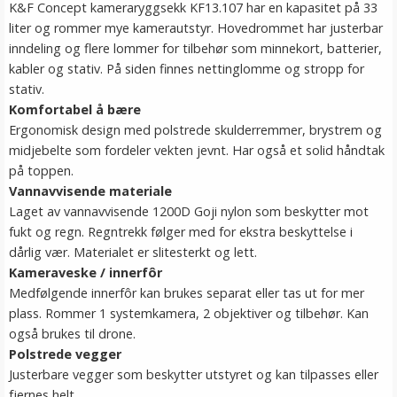
K&F Concept kameraryggsekk KF13.107 har en kapasitet på 33
liter og rommer mye kamerautstyr. Hovedrommet har justerbar
inndeling og flere lommer for tilbehør som minnekort, batterier,
kabler og stativ. På siden finnes nettinglomme og stropp for
stativ.
Komfortabel å bære
Ergonomisk design med polstrede skulderremmer, brystrem og
midjebelte som fordeler vekten jevnt. Har også et solid håndtak
på toppen.
Vannavvisende materiale
Laget av vannavvisende 1200D Goji nylon som beskytter mot
fukt og regn. Regntrekk følger med for ekstra beskyttelse i
dårlig vær. Materialet er slitesterkt og lett.
Kameraveske / innerfôr
Medfølgende innerfôr kan brukes separat eller tas ut for mer
plass. Rommer 1 systemkamera, 2 objektiver og tilbehør. Kan
også brukes til drone.
Polstrede vegger
Justerbare vegger som beskytter utstyret og kan tilpasses eller
fjernes helt.