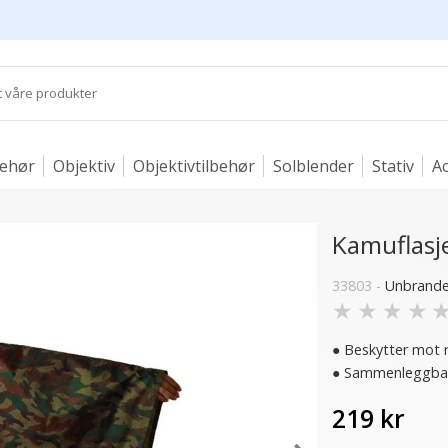
behør
Objektiv
Objektivtilbehør
Solblender
Stativ
Ac
Kamuflasj
33803 -
Unbrand
★
★
★
★
● Beskytter mot 
● Sammenleggbar 
219 kr