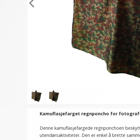
Kamuflasjefarget regnponcho for fotografer
Denne kamuflasjefargede regnponchoen beskytte
utendørsaktiviteter. Den er enkel å brette sa