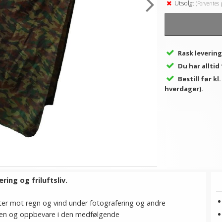
Utsolgt
(Forventes 
Rask levering
Du har alltid
Bestill før kl
hverdager).
ing og friluftsliv.
r mot regn og vind under fotografering og andre
mmen og oppbevare i den medfølgende