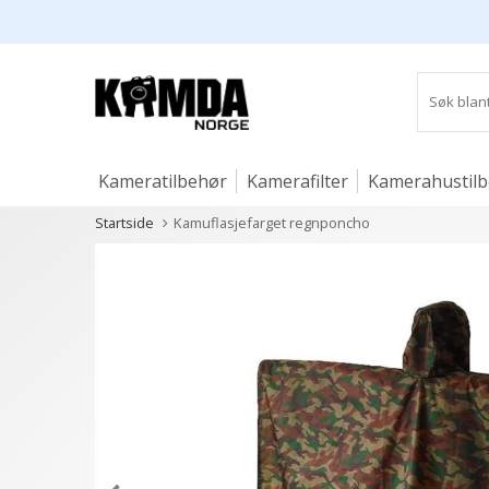
Kameratilbehør
Kamerafilter
Kamerahustil
Startside
Kamuflasjefarget regnponcho
Studio og lys