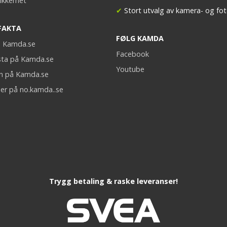
ikkerhet
✔
Stort utvalg av kamera- og fot
FAKTA
FØLG KAMDA
på Kamda.se
Facebook
sta på Kamda.se
Youtube
on på Kamda.se
er på no.kamda..se
Trygg betaling & raske leveranser!