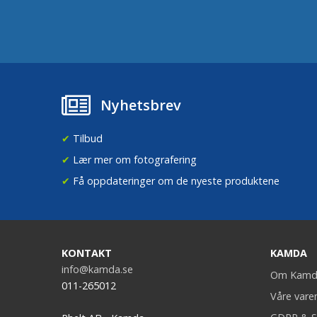
Nyhetsbrev
✔
Tilbud
✔
Lær mer om fotografering
✔
Få oppdateringer om de nyeste produktene
KONTAKT
KAMDA
info@kamda.se
Om Kamd
011-265012
Våre vare