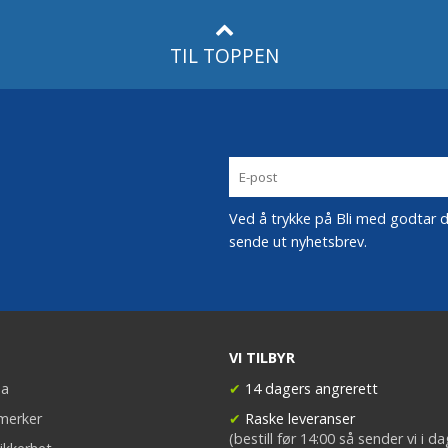
TIL TOPPEN
Ved å trykke på Bli med godtar du
sende ut nyhetsbrev.
VI TILBYR
a
✔
14 dagers angrerett
merker
✔
Raske leveranser
(bestill før 14:00 så sender vi i d