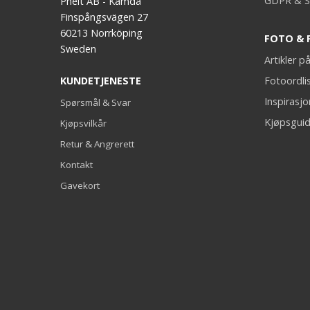
GDPR & S
Phelt AB - Kamda
Finspångsvägen 27
60213 Norrköping
FOTO & 
Sweden
Artikler 
KUNDETJENESTE
Fotoordli
Inspirasj
Spørsmål & Svar
Kjøpsguid
Kjøpsvilkår
Retur & Angrerett
Kontakt
Gavekort