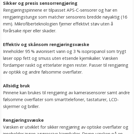
Sikker og presis sensorrengjøring
Rengjøringspinnene er tilpasset APS-C-sensorer og har en
rengjøringstunge som matcher sensorens bredde nøyaktig (16
mm). Mikrofiberteknologien fjerner effektivt støv uten å
forårsake riper eller skader.
Effektiv og skånsom rengjøringsvæske
Inneholder 95 % avionisert vann og 3 % isopropanol som trygt
løser opp fett og smuss uten etsende kjemikalier. Væsken
fordamper raskt og etterlater ingen rester. Passer til rengjøring
av optikk og andre følsomme overflater.
Allsidig bruk
Pinnene kan brukes til rengjøring av kamerasensorer samt andre
følsomme overflater som smarttelefoner, tastaturer, LCD-
skjermer og briller.
Rengjøringsvæske
Væsken er utviklet for sikker rengjøring av optiske overflater og
inneholder ingen aggressive kjemikalier. Drypp væsken på en