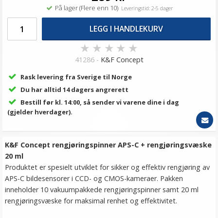
På lager (Flere enn 10)
Leveringstid: 2-5 dager
LEGG I HANDLEKURV
★
★
★
★
★
41286 -
K&F Concept
Rask levering fra Sverige til Norge
Du har alltid 14 dagers angrerett
Bestill før kl. 14:00, så sender vi varene dine i dag
(gjelder hverdager).
K&F Concept rengjøringspinner APS-C + rengjøringsvæske
20 ml
Produktet er spesielt utviklet for sikker og effektiv rengjøring av
APS-C bildesensorer i CCD- og CMOS-kameraer. Pakken
inneholder 10 vakuumpakkede rengjøringspinner samt 20 ml
rengjøringsvæske for maksimal renhet og effektivitet.