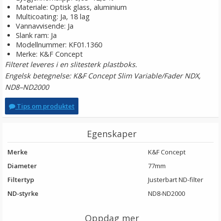
Materiale: Optisk glass, aluminium
Multicoating: Ja, 18 lag
Vannavvisende: Ja
Slank ram: Ja
Modellnummer: KF01.1360
Merke: K&F Concept
Filteret leveres i en slitesterk plastboks.
Engelsk betegnelse: K&F Concept Slim Variable/Fader NDX,
ND8–ND2000
Tips om produktet
Egenskaper
Merke
K&F Concept
Diameter
77mm
Filtertyp
Justerbart ND-filter
ND-styrke
ND8-ND2000
Oppdag mer