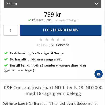
739 kr
På lager (6 stk)
Leveringstid: 2-5 dager
LEGG I HANDLEKURV
★
★
★
★
★
37306 -
K&F Concept
Rask levering fra Sverige til Norge
Du har alltid 14 dagers angrerett
Bestill før kl. 14:00, så sender vi varene dine i dag
(gjelder hverdager).
K&F Concept justerbart ND-filter ND8–ND2000
med 18-lags grønn belegg
Det justerbare ND-filteret gir full kontroll over dybdeskarphet