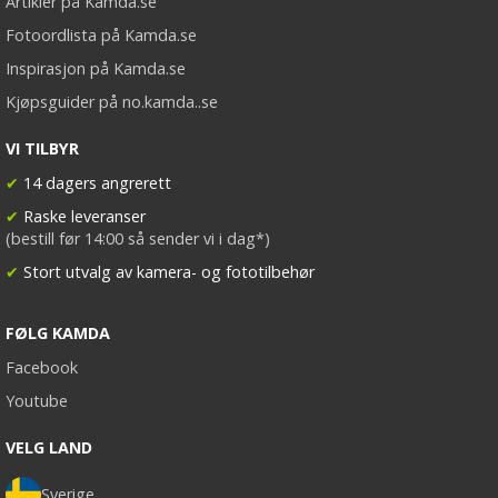
Artikler på Kamda.se
Fotoordlista på Kamda.se
Inspirasjon på Kamda.se
Kjøpsguider på no.kamda..se
VI TILBYR
✔
14 dagers angrerett
✔
Raske leveranser
(bestill før 14:00 så sender vi i dag*)
✔
Stort utvalg av kamera- og fototilbehør
FØLG KAMDA
Facebook
Youtube
VELG LAND
Sverige