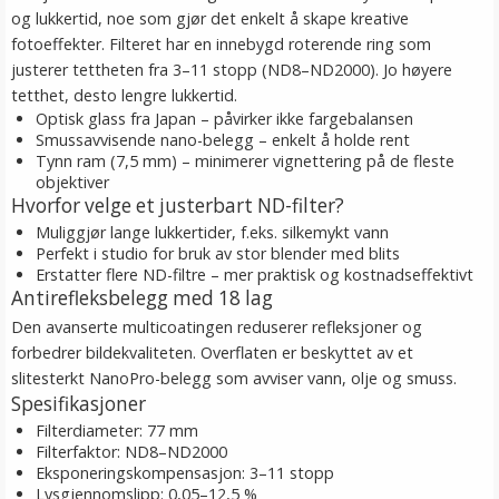
og lukkertid, noe som gjør det enkelt å skape kreative
fotoeffekter. Filteret har en innebygd roterende ring som
justerer tettheten fra 3–11 stopp (ND8–ND2000). Jo høyere
tetthet, desto lengre lukkertid.
Optisk glass fra Japan – påvirker ikke fargebalansen
Smussavvisende nano-belegg – enkelt å holde rent
Tynn ram (7,5 mm) – minimerer vignettering på de fleste
objektiver
Hvorfor velge et justerbart ND-filter?
Muliggjør lange lukkertider, f.eks. silkemykt vann
Perfekt i studio for bruk av stor blender med blits
Erstatter flere ND-filtre – mer praktisk og kostnadseffektivt
Antirefleksbelegg med 18 lag
Den avanserte multicoatingen reduserer refleksjoner og
forbedrer bildekvaliteten. Overflaten er beskyttet av et
slitesterkt NanoPro-belegg som avviser vann, olje og smuss.
Spesifikasjoner
Filterdiameter: 77 mm
Filterfaktor: ND8–ND2000
Eksponeringskompensasjon: 3–11 stopp
Lysgjennomslipp: 0,05–12,5 %