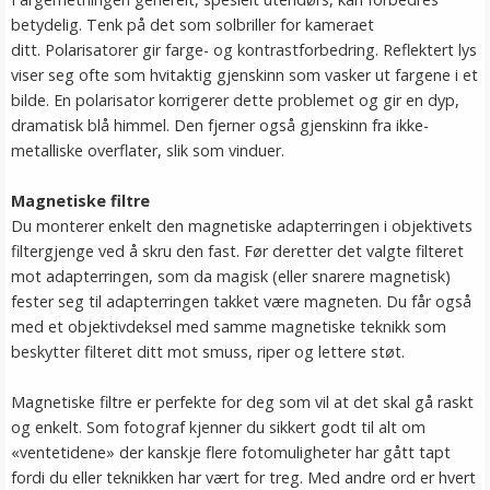
betydelig. Tenk på det som solbriller for kameraet
ditt. Polarisatorer gir farge- og kontrastforbedring. Reflektert lys
viser seg ofte som hvitaktig gjenskinn som vasker ut fargene i et
bilde. En polarisator korrigerer dette problemet og gir en dyp,
dramatisk blå himmel. Den fjerner også gjenskinn fra ikke-
metalliske overflater, slik som vinduer.
Magnetiske filtre
Du monterer enkelt den magnetiske adapterringen i objektivets
filtergjenge ved å skru den fast. Før deretter det valgte filteret
mot adapterringen, som da magisk (eller snarere magnetisk)
fester seg til adapterringen takket være magneten. Du får også
med et objektivdeksel med samme magnetiske teknikk som
beskytter filteret ditt mot smuss, riper og lettere støt.
Magnetiske filtre er perfekte for deg som vil at det skal gå raskt
og enkelt. Som fotograf kjenner du sikkert godt til alt om
«ventetidene» der kanskje flere fotomuligheter har gått tapt
fordi du eller teknikken har vært for treg. Med andre ord er hvert