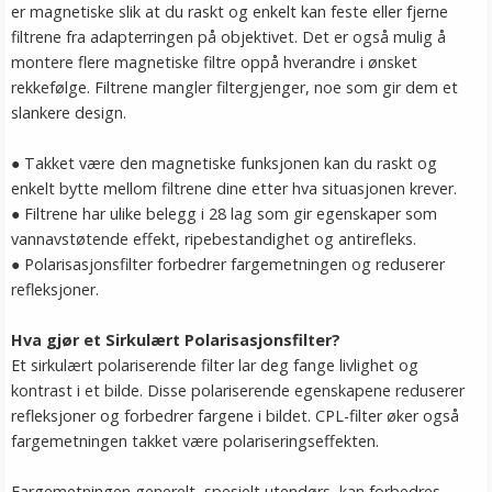
er magnetiske slik at du raskt og enkelt kan feste eller fjerne
filtrene fra adapterringen på objektivet. Det er også mulig å
montere flere magnetiske filtre oppå hverandre i ønsket
rekkefølge. Filtrene mangler filtergjenger, noe som gir dem et
slankere design.
● Takket være den magnetiske funksjonen kan du raskt og
enkelt bytte mellom filtrene dine etter hva situasjonen krever.
● Filtrene har ulike belegg i 28 lag som gir egenskaper som
vannavstøtende effekt, ripebestandighet og antirefleks.
● Polarisasjonsfilter forbedrer fargemetningen og reduserer
refleksjoner.
Hva gjør et Sirkulært Polarisasjonsfilter?
Et sirkulært polariserende filter lar deg fange livlighet og
kontrast i et bilde. Disse polariserende egenskapene reduserer
refleksjoner og forbedrer fargene i bildet. CPL-filter øker også
fargemetningen takket være polariseringseffekten.
Fargemetningen generelt, spesielt utendørs, kan forbedres