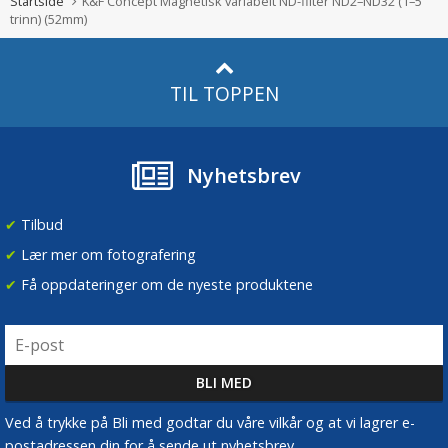
Startside
K&F Concept Magnetisk variabelt ND-filter ND2–ND32 (1–5
trinn) (52mm)
TIL TOPPEN
Nyhetsbrev
✔
Tilbud
✔
Lær mer om fotografering
✔
Få oppdateringer om de nyeste produktene
Ved å trykke på Bli med godtar du våre vilkår og at vi lagrer e-
postadressen din for å sende ut nyhetsbrev.