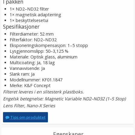
I pakken
1× ND2–ND32 filter
1× magnetisk adapterring
1× beskyttelsesetui
Spesifikasjoner
Filterdiameter: 52 mm
Filterfaktor: ND2–ND32
Eksponeringskompensasjon: 1–5 stopp
Lysgjennomslipp: 50–3,125 %
Materiale: Optisk glass, aluminium
Multicoating: Ja, 18 lag
Vannavvisende: Ja
Slank ram: Ja
Modellnummer: KF01.1847
Merke: K&F Concept
Filteret leveres i en slitesterk plastboks.
Engelsk betegnelse: Magnetic Variable ND2–ND32 (1–5 Stop)
Lens Filter, Nano-X Series
Tips om produktet
Egenskaper