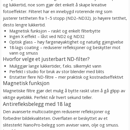
og lukkertid, noe som gjør det enkelt å skape kreative
fotoeffekter. Filteret har en innebygd roterende ring som
justerer tettheten fra 1–5 stopp (ND2–ND32). Jo høyere tetthet,
desto lengre lukkertid.
Magnetisk funksjon – raskt og enkelt filterbytte
Ingen X-effekt – låst ved ND2 og ND32
Optisk glass – høy fargenøyaktighet og naturlig gjengivelse
18-lags coating – reduserer refleksjoner og beskytter mot
vann og smuss
Hvorfor velge et justerbart ND-filter?
Muliggjør lange lukkertider, f.eks. silkemykt vann
Perfekt i studio for bruk av stor blender med blits
Erstatter flere ND-filtre – mer praktisk og kostnadseffektivt
Magnetisk funksjon
Magnetiske filtre gjør det mulig å bytte raskt uten å gå glipp av
viktige øyeblikk. Perfekt når hvert sekund teller.
Antirefleksbelegg med 18 lag
Den avanserte multicoatingen reduserer refleksjoner og
forbedrer bildekvaliteten. Overflaten er beskyttet av et
slitesterkt NanoPro-belegg som avviser vann, olje og smuss.