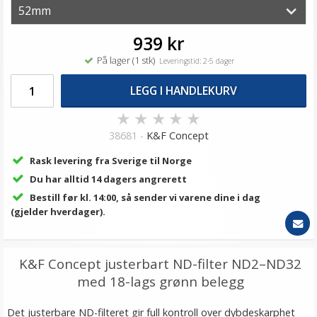
939 kr
På lager (1 stk)
Leveringstid: 2-5 dager
LEGG I HANDLEKURV
★
★
★
★
★
38681 -
K&F Concept
Rask levering fra Sverige til Norge
Du har alltid 14 dagers angrerett
Bestill før kl. 14:00, så sender vi varene dine i dag
(gjelder hverdager).
K&F Concept justerbart ND-filter ND2–ND32
med 18-lags grønn belegg
Det justerbare ND-filteret gir full kontroll over dybdeskarphet