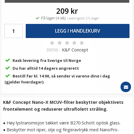
209 kr
På lager (4 stk)
Leveringstid: 2-5 dager
LEGG I HANDLEKURV
★
★
★
★
★
38956 -
K&F Concept
Rask levering fra Sverige til Norge
Du har alltid 14 dagers angrerett
Bestill før kl. 14:00, så sender vi varene dine i dag
(gjelder hverdager).
K&F Concept Nano-X MCUV-filter beskytter objektivets
frontelement og reduserer ultrafiolett stråling.
● Høy lystransmisjon takket være B270 Schott optisk glass.
● Beskytter mot riper, olje og fingeravtrykk med NanoPro-