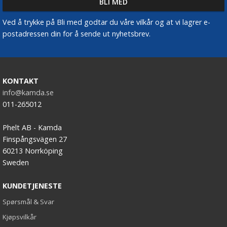
Ved å trykke på Bli med godtar du våre vilkår og at vi lagrer e-
postadressen din for å sende ut nyhetsbrev.
KONTAKT
info@kamda.se
011-265012
Phelt AB - Kamda
Finspångsvägen 27
60213 Norrköping
Sweden
KUNDETJENESTE
Spørsmål & Svar
Kjøpsvilkår