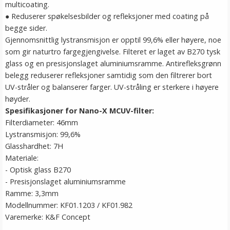
multicoating.
● Reduserer spøkelsesbilder og refleksjoner med coating på
begge sider.
Gjennomsnittlig lystransmisjon er opptil 99,6% eller høyere, noe
som gir naturtro fargegjengivelse. Filteret er laget av B270 tysk
glass og en presisjonslaget aluminiumsramme. Antirefleksgrønn
belegg reduserer refleksjoner samtidig som den filtrerer bort
UV-stråler og balanserer farger. UV-stråling er sterkere i høyere
høyder.
Spesifikasjoner for Nano-X MCUV-filter:
Filterdiameter: 46mm
Lystransmisjon: 99,6%
Glasshardhet: 7H
Materiale:
- Optisk glass B270
- Presisjonslaget aluminiumsramme
Ramme: 3,3mm
Modellnummer: KF01.1203 / KF01.982
Varemerke: K&F Concept