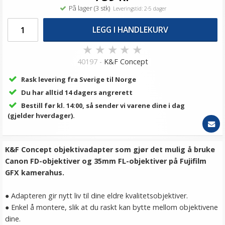
På lager (3 stk)
Leveringstid: 2-5 dager
LEGG I HANDLEKURV
★
★
★
★
★
40197 -
K&F Concept
Rask levering fra Sverige til Norge
Du har alltid 14 dagers angrerett
Bestill før kl. 14:00, så sender vi varene dine i dag
(gjelder hverdager).
K&F Concept objektivadapter som gjør det mulig å bruke
Canon FD-objektiver og 35mm FL-
objektiver på Fujifilm
GFX kamerahus.
● Adapteren gir nytt liv til dine eldre kvalitetsobjektiver.
● Enkel å montere, slik at du raskt kan bytte mellom objektivene
dine.