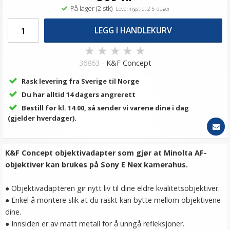
På lager (2 stk)
Leveringstid: 2-5 dager
LEGG I HANDLEKURV
★
★
★
★
★
36863 -
K&F Concept
Rask levering fra Sverige til Norge
Du har alltid 14 dagers angrerett
Bestill før kl. 14:00, så sender vi varene dine i dag
(gjelder hverdager).
K&F Concept objektivadapter som gjør at Minolta AF-
objektiver kan brukes på Sony E Nex kamerahus.
● Objektivadapteren gir nytt liv til dine eldre kvalitetsobjektiver.
● Enkel å montere slik at du raskt kan bytte mellom objektivene
dine.
● Innsiden er av matt metall for å unngå refleksjoner.