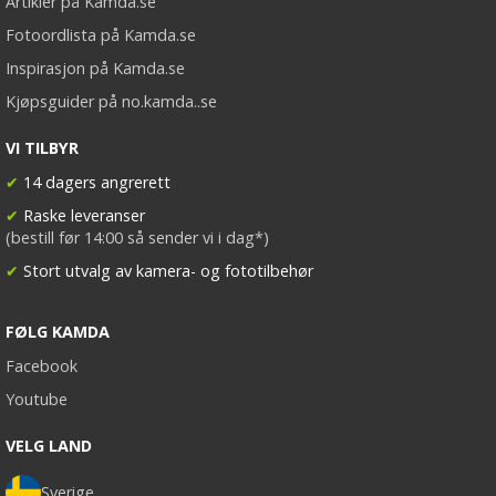
Artikler på Kamda.se
Fotoordlista på Kamda.se
Inspirasjon på Kamda.se
Kjøpsguider på no.kamda..se
VI TILBYR
✔
14 dagers angrerett
✔
Raske leveranser
(bestill før 14:00 så sender vi i dag*)
✔
Stort utvalg av kamera- og fototilbehør
FØLG KAMDA
Facebook
Youtube
VELG LAND
Sverige