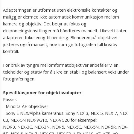
Adapterringen er utformet uten elektroniske kontakter og
muliggjør dermed ikke automatisk kommunikasjon mellom
kamera og objektiv. Det betyr at fokus og
eksponeringsinnstillinger må håndteres manuelt. Likevel tillater
adapteren fokusering til uendelig. Blenderen på objektivet
justeres også manuelt, noe som gir fotografen full kreativ
kontroll.
For bruk av tyngre mellomformatobjektiver anbefaler vi en
teleholder og stativ for å sikre en stabil og balansert vekt under
fotograferingen.
Spesifikasjoner for objektivadapter:
Passer:
- Minolta AF-objektiver
- Sony E NEX/Alpha kamerahus: Sony NEX-3, NEX-5, NEX-7, NEX-
C3, NEX-5N NEX-VG10, NEX-VG20 for eksempel:
NEX-3, NEX-3C, NEX-3N, NEX-5, NEX-5C, NEX-5N, NEX-5R, NEX-
5T, NEX-6, NEX-7, NEX-C3, NEX-F3, NEX-VG10, a7, a7R, a9,