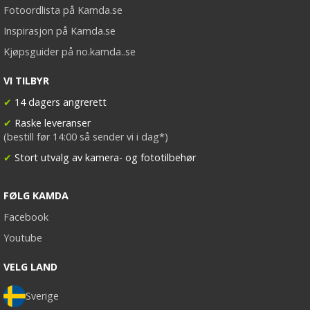
Fotoordlista på Kamda.se
Inspirasjon på Kamda.se
Kjøpsguider på no.kamda..se
VI TILBYR
✔
14 dagers angrerett
✔
Raske leveranser
(bestill før 14:00 så sender vi i dag*)
✔
Stort utvalg av kamera- og fototilbehør
FØLG KAMDA
Facebook
Youtube
VELG LAND
Sverige