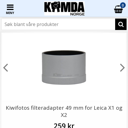
0
MENY
Kiwifotos filteradapter 49 mm for Leica X1 og
X2
259 kr