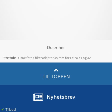
Du er her
Startside
Kiwifotos filteradapter 49 mm for Leica X1 og X2
TIL TOPPEN
Nyhetsbrev
✔
Tilbud