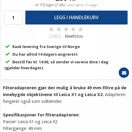
På lager (2 stk)
Leveringstid: 2-5 dager
LEGG I HANDLEKURV
★
★
★
★
★
22802 -
Kiwifotos
Rask levering fra Sverige til Norge
Du har alltid 14 dagers angrerett
Bestill før kl. 14:00, så sender vi varene dine i dag
(gjelder hverdager).
Filteradapteren gjør det mulig å bruke 49 mm-filtre på de
innebygde objektivene til Leica X1 og Leica X2.
Adapteren
fungerer også som solblender.
Spesifikasjoner for filteradapteren:
Passer: Leica X1 og Leica X2
Filtergjenge: 49 mm