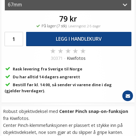
79 kr
På lager (7 stk)
Leveringstid: 2-5 dager
LEGG I HANDLEKURV
★
★
★
★
★
30371 -
Kiwifotos
Rask levering fra Sverige til Norge
Du har alltid 14 dagers angrerett
Bestill før kl. 14:00, så sender vi varene dine i dag
(gjelder hverdager).
Robust objektivdeksel med
Center Pinch snap-on-funksjon
fra Kiwifotos.
Center Pinch-klemmefunksjonen er plassert et stykke inn på
objektivdekselet, noe som gjør at du slipper å gripe kanten.