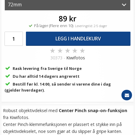
89 kr
På lager (Flere enn 10)
Leveringstid: 2-5 dager
LEGG I HANDLEKURV
★
★
★
★
★
30373 -
Kiwifotos
Rask levering fra Sverige til Norge
Du har alltid 14 dagers angrerett
Bestill før kl. 14:00, så sender vi varene dine i dag
(gjelder hverdager).
Robust objektivdeksel med
Center Pinch snap-on-funksjon
fra Kiwifotos.
Center Pinch-klemmefunksjonen er plassert et stykke inn på
objektivdekselet, noe som gjør at du slipper å gripe kanten.