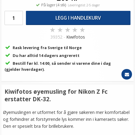
På lager (4 stk)
Leveringstid: 2-5 dager
LEGG I HANDLEKURV
★
★
★
★
★
39352 -
Kiwifotos
Rask levering fra Sverige til Norge
Du har alltid 14 dagers angrerett
Bestill før kl. 14:00, så sender vi varene dine i dag
(gjelder hverdager).
Kiwifotos øyemusling for Nikon Z Fc
erstatter DK-32.
Øyemuslingen er utformet for å gjøre søkeren mer komfortabel
og forhindrer at forstyrrende lys kommer inn i kameraets søker.
Den er spesielt bra for brillebrukere.