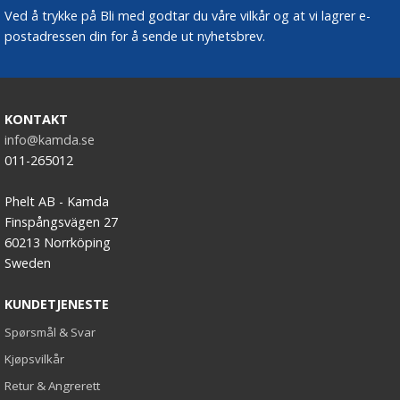
Ved å trykke på Bli med godtar du våre vilkår og at vi lagrer e-
postadressen din for å sende ut nyhetsbrev.
KONTAKT
info@kamda.se
011-265012
Phelt AB - Kamda
Finspångsvägen 27
60213 Norrköping
Sweden
KUNDETJENESTE
Spørsmål & Svar
Kjøpsvilkår
Retur & Angrerett