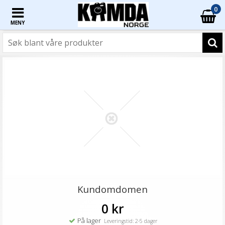
0
MENY
Kundomdomen
0 kr
På lager
Leveringstid: 2-5 dager