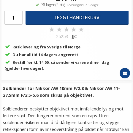
På lager (3 stk)
Leveringstid: 2-5 dager
LEGG I HANDLEKURV
★
★
★
★
★
25253 -
JJC
Rask levering fra Sverige til Norge
Du har alltid 14 dagers angrerett
Bestill før kl. 14:00, så sender vi varene dine i dag
(gjelder hverdager).
Solblender for Nikkor AW 10mm F/2.8 & Nikkor AW 11-
27.5mm F/3.5-5.6 som skrus på objektivet.
Solblenderen beskytter objektivet mot innfallende lys og mot
lettere støt. Den fungerer omtrent som en caps. Uten
solblender risikerer man å få dårligere kontraster og stygge
refleksjoner i form av linseoverstråling på bildet når "strølys" kan