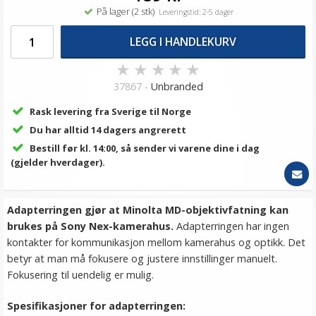
På lager (2 stk)
Leveringstid: 2-5 dager
LEGG I HANDLEKURV
★
★
★
★
★
37867 -
Unbranded
Rask levering fra Sverige til Norge
Du har alltid 14 dagers angrerett
Bestill før kl. 14:00, så sender vi varene dine i dag
(gjelder hverdager).
Adapterringen gjør at Minolta MD-objektivfatning kan
brukes på Sony Nex-kamerahus.
Adapterringen har ingen
kontakter for kommunikasjon mellom kamerahus og optikk. Det
betyr at man må fokusere og justere innstillinger manuelt.
Fokusering til uendelig er mulig.
Spesifikasjoner for adapterringen: