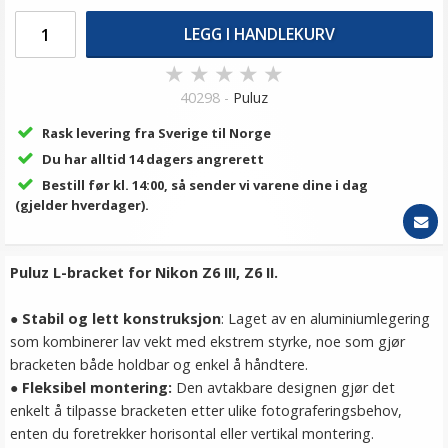
LEGG I HANDLEKURV
★
★
★
★
★
40298 -
Puluz
Rask levering fra Sverige til Norge
Du har alltid 14 dagers angrerett
Bestill før kl. 14:00, så sender vi varene dine i dag
(gjelder hverdager).
Puluz L-bracket for Nikon Z6 III, Z6 II.
●
Stabil og lett konstruksjon
: Laget av en aluminiumlegering
som kombinerer lav vekt med ekstrem styrke, noe som gjør
bracketen både holdbar og enkel å håndtere.
●
Fleksibel montering
:
Den avtakbare designen gjør det
enkelt å tilpasse bracketen etter ulike fotograferingsbehov,
enten du foretrekker horisontal eller vertikal montering.