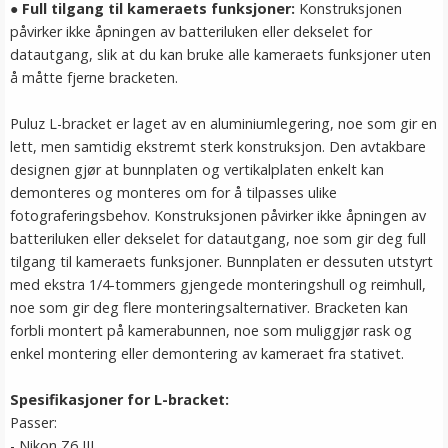
●
Full tilgang til kameraets funksjoner
:
Konstruksjonen
påvirker ikke åpningen av batteriluken eller dekselet for
datautgang, slik at du kan bruke alle kameraets funksjoner uten
å måtte fjerne bracketen.
Puluz L-bracket er laget av en aluminiumlegering, noe som gir en
lett, men samtidig ekstremt sterk konstruksjon. Den avtakbare
designen gjør at bunnplaten og vertikalplaten enkelt kan
demonteres og monteres om for å tilpasses ulike
fotograferingsbehov. Konstruksjonen påvirker ikke åpningen av
batteriluken eller dekselet for datautgang, noe som gir deg full
tilgang til kameraets funksjoner. Bunnplaten er dessuten utstyrt
med ekstra 1/4-tommers gjengede monteringshull og reimhull,
noe som gir deg flere monteringsalternativer. Bracketen kan
forbli montert på kamerabunnen, noe som muliggjør rask og
enkel montering eller demontering av kameraet fra stativet.
Spesifikasjoner for
L-bracket
:
Passer:
- Nikon Z6 III