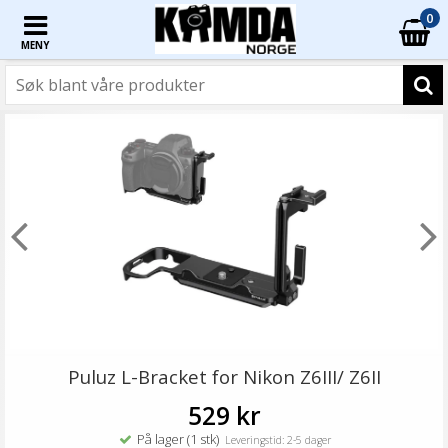
0
MENY
Puluz L-Bracket for Nikon Z6III/ Z6II
529 kr
På lager (1 stk)
Leveringstid: 2-5 dager