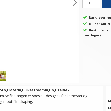
Rask levering
Du har alltid
Bestill før kl
hverdager).
fotografering, livestreaming og selfie-
ra.
Selfiestangen er spesielt designet for kameraer og
M
og mobil filmskaping.
L