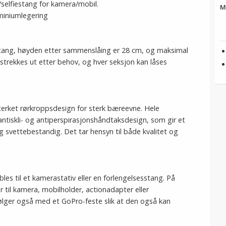
/selfiestang for kamera/mobil.
M
uminiumlegering
stang, høyden etter sammenslåing er 28 cm, og maksimal
strekkes ut etter behov, og hver seksjon kan låses
terket rørkroppsdesign for sterk bæreevne. Hele
tiskli- og antiperspirasjonshåndtaksdesign, som gir et
g svettebestandig. Det tar hensyn til både kvalitet og
es til et kamerastativ eller en forlengelsesstang. På
til kamera, mobilholder, actionadapter eller
lger også med et GoPro-feste slik at den også kan