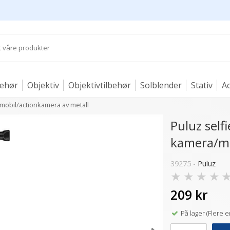
behør
Objektiv
Objektivtilbehør
Solblender
Stativ
Ac
mobil/actionkamera av metall
Puluz sel
kamera/mo
39275 -
Puluz
★
★
★
★
209 kr
På lager (Flere e