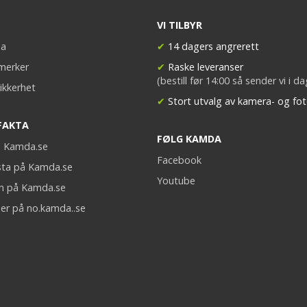
VI TILBYR
a
✔
14 dagers angrerett
merker
✔
Raske leveranser
(bestill før 14:00 så sender vi i d
ikkerhet
✔
Stort utvalg av kamera- og fot
FAKTA
FØLG KAMDA
på Kamda.se
Facebook
sta på Kamda.se
Youtube
on på Kamda.se
er på no.kamda..se