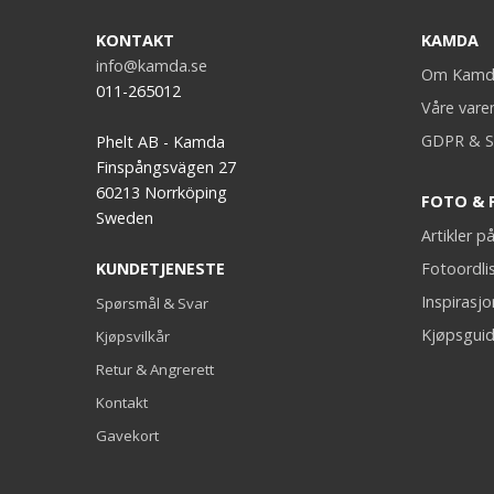
KONTAKT
KAMDA
info@kamda.se
Om Kamd
011-265012
Våre vare
GDPR & S
Phelt AB - Kamda
Finspångsvägen 27
60213 Norrköping
FOTO & 
Sweden
Artikler 
KUNDETJENESTE
Fotoordli
Inspirasj
Spørsmål & Svar
Kjøpsguid
Kjøpsvilkår
Retur & Angrerett
Kontakt
Gavekort