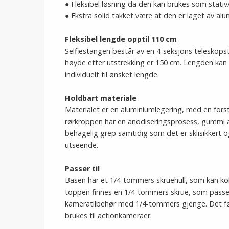
● Fleksibel løsning da den kan brukes som stativ
● Ekstra solid takket være at den er laget av al
Fleksibel lengde opptil 110 cm
Selfiestangen består av en 4-seksjons teleskop
høyde etter utstrekking er 150 cm. Lengden kan 
individuelt til ønsket lengde.
Holdbart materiale
Materialet er en aluminiumlegering, med en fors
rørkroppen har en anodiseringsprosess, gummi an
behagelig grep samtidig som det er sklisikkert o
utseende.
Passer til
Basen har et 1/4-tommers skruehull, som kan kobl
toppen finnes en 1/4-tommers skrue, som passer 
kameratilbehør med 1/4-tommers gjenge. Det fø
brukes til actionkameraer.