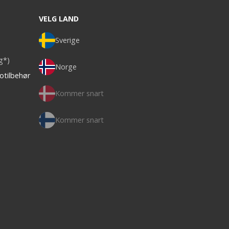
VELG LAND
Sverige
ag*)
Norge
otilbehør
Kommer snart
Kommer snart