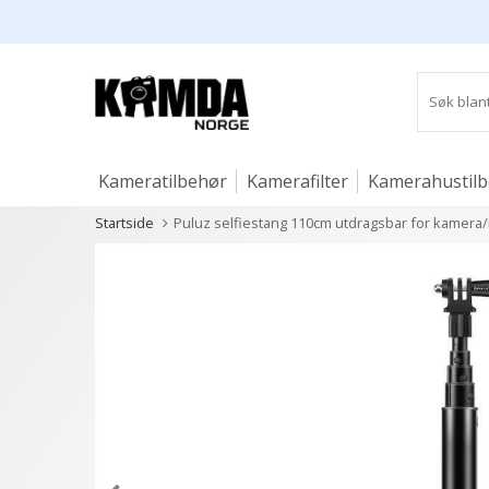
Kameratilbehør
Kamerafilter
Kamerahustil
Startside
Puluz selfiestang 110cm utdragsbar for kamera/
Studio og lys