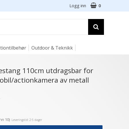
Logg inn
0
tiontilbehør
Outdoor & Teknikk
fiestang 110cm utdragsbar for
bil/actionkamera av metall
★
nn 10)
Leveringstid: 2-5 dager